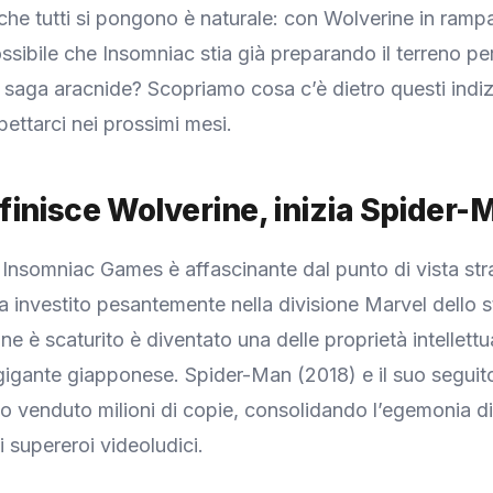
e tutti si pongono è naturale: con Wolverine in rampa 
sibile che Insomniac stia già preparando il terreno per 
a saga aracnide? Scopriamo cosa c’è dietro questi indiz
ttarci nei prossimi mesi.
inisce Wolverine, inizia Spider-
i Insomniac Games è affascinante dal punto di vista st
 investito pesantemente nella divisione Marvel dello st
e è scaturito è diventato una delle proprietà intellettua
gigante giapponese. Spider-Man (2018) e il suo seguit
 venduto milioni di copie, consolidando l’egemonia d
i supereroi videoludici.