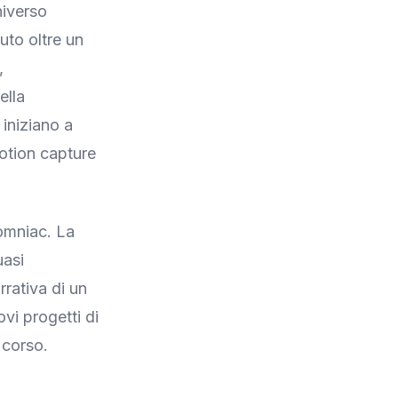
niverso
uto oltre un
,
ella
iniziano a
motion capture
somniac. La
uasi
rrativa di un
ovi progetti di
 corso.