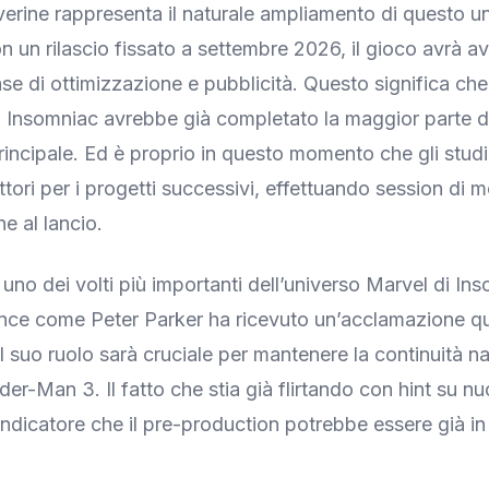
erine rappresenta il naturale ampliamento di questo u
n un rilascio fissato a settembre 2026, il gioco avrà av
ase di ottimizzazione e pubblicità. Questo significa che
 Insomniac avrebbe già completato la maggior parte d
incipale. Ed è proprio in questo momento che gli studi 
attori per i progetti successivi, effettuando session di 
e al lancio.
uno dei volti più importanti dell’universo Marvel di In
nce come Peter Parker ha ricevuto un’acclamazione q
il suo ruolo sarà cruciale per mantenere la continuità na
er-Man 3. Il fatto che stia già flirtando con hint su nu
indicatore che il pre-production potrebbe essere già in