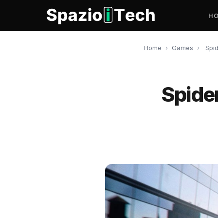
H
Home
›
Games
›
Spid
Spider