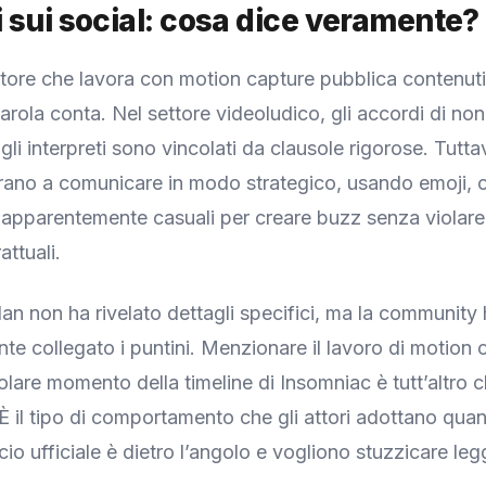
zi sui social: cosa dice veramente?
ore che lavora con motion capture pubblica contenuti 
arola conta. Nel settore videoludico, gli accordi di no
 gli interpreti sono vincolati da clausole rigorose. Tuttav
arano a comunicare in modo strategico, usando emoji, c
apparentemente casuali per creare buzz senza violare 
ttuali.
rdan non ha rivelato dettagli specifici, ma la community
e collegato i puntini. Menzionare il lavoro di motion c
olare momento della timeline di Insomniac è tutt’altro 
È il tipo di comportamento che gli attori adottano qu
io ufficiale è dietro l’angolo e vogliono stuzzicare le