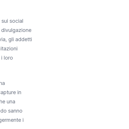
sui social
n divulgazione
ia, gli addetti
itazioni
i loro
 ha
apture in
che una
ando sanno
ggermente i