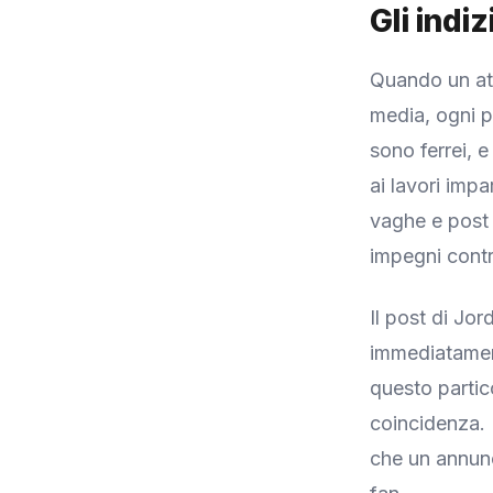
Gli indi
Quando un att
media, ogni p
sono ferrei, e
ai lavori imp
vaghe e post 
impegni contra
Il post di Jo
immediatament
questo partic
coincidenza. 
che un annunc