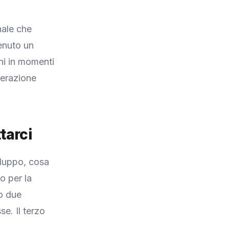
nale che
enuto un
ni in momenti
nerazione
tarci
iluppo, cosa
o per la
do due
e. Il terzo