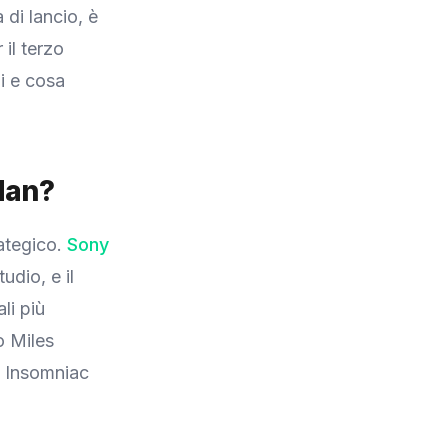
di lancio, è
il terzo
i e cosa
Man?
rategico.
Sony
udio, e il
li più
o Miles
i Insomniac