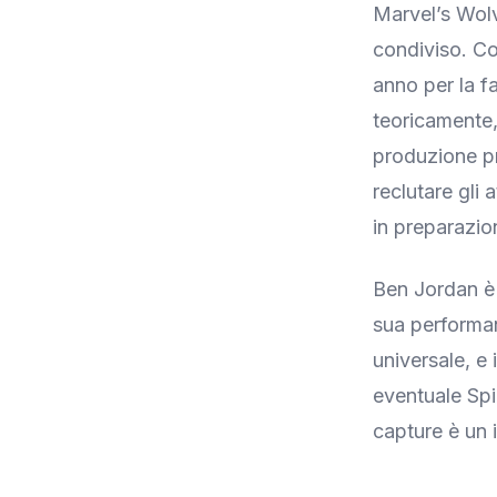
Marvel’s Wolv
condiviso. Co
anno per la f
teoricamente,
produzione pr
reclutare gli 
in preparazion
Ben Jordan è 
sua performa
universale, e 
eventuale Spid
capture è un 