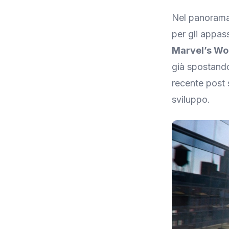
Nel panorama 
per gli appas
Marvel’s Wo
già spostando
recente post 
sviluppo.