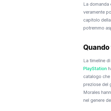
La domanda ch
veramente pos
capitolo dell
potremmo aspe
Quando f
La timeline d
PlayStation
ha
catalogo che n
preziose del 
Morales hanno
nel genere de