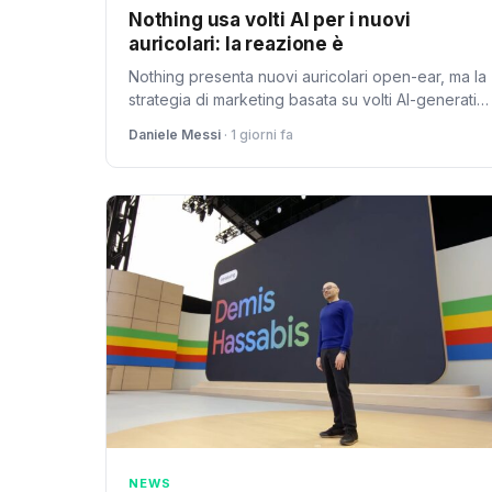
Nothing usa volti AI per i nuovi
auricolari: la reazione è
Nothing presenta nuovi auricolari open-ear, ma la
strategia di marketing basata su volti AI-generati
scatena critiche per mancanza di trasparenza
Daniele Messi
· 1 giorni fa
verso gli utenti.
NEWS