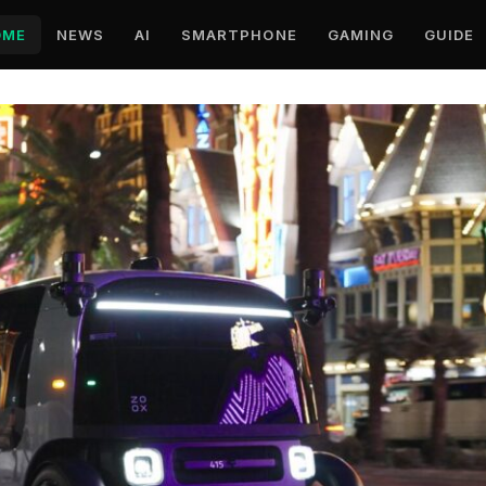
OME
NEWS
AI
SMARTPHONE
GAMING
GUIDE
e e Offerte Tecnologia