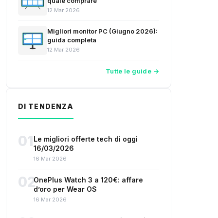
quale comprare
12 Mar 2026
Migliori monitor PC (Giugno 2026):
guida completa
12 Mar 2026
Tutte le guide →
DI TENDENZA
01
Le migliori offerte tech di oggi
16/03/2026
16 Mar 2026
02
OnePlus Watch 3 a 120€: affare
d’oro per Wear OS
16 Mar 2026