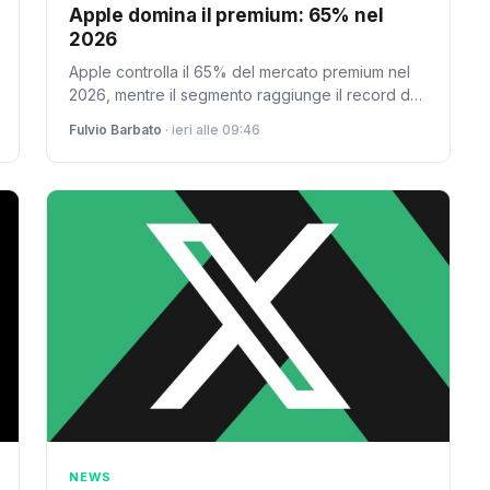
Apple domina il premium: 65% nel
2026
Apple controlla il 65% del mercato premium nel
2026, mentre il segmento raggiunge il record del
29% delle vendite globali. Un dominio quasi
Fulvio Barbato
· ieri alle 09:46
totale.
NEWS