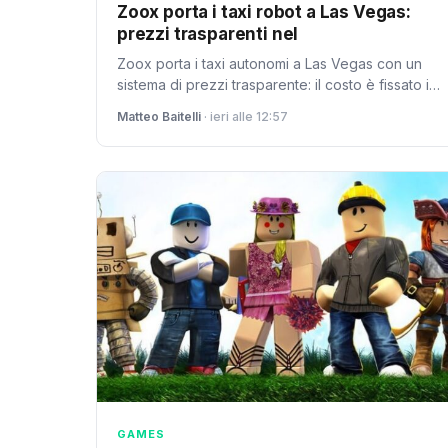
Zoox porta i taxi robot a Las Vegas:
prezzi trasparenti nel
Zoox porta i taxi autonomi a Las Vegas con un
sistema di prezzi trasparente: il costo è fissato in
anticipo, nessuna sorpresa. Un modello che
Matteo Baitelli
· ieri alle 12:57
potrebbe ispirare il futuro della mobilità europea.
GAMES