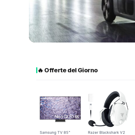
NEWS
🔥 Offerte del Giorno
Zoox
arriva a
Las Vegas:
·
il robotaxi
con prezzi
Samsung TV 85"
Razer Blackshark V2