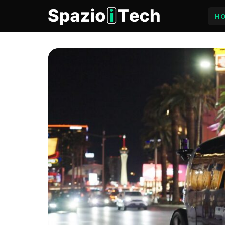
H
SpazioiTech — Notizie, Guid