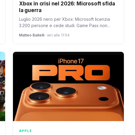
Xbox in crisi nel 2026: Microsoft sfida
la guerra
Luglio 2026 nero per Xbox: Microsoft licenzia
3.200 persone e cede studi. Game Pass non
basta. La crisi spiega come il colosso ha perso la
Matteo Baitelli
· ieri alle 11:54
console war.
APPLE