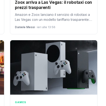
Zoox arriva a Las Vegas: il robotaxi con
prezzi trasparenti
Amazon e Zoox lanciano il servizio di robotaxi a
Las Vegas con un modello tariffario trasparente:
prezzo fisso mostrato prima della prenotazione,
Daniele Messi
· ieri alle 13:56
senza sorprese.
GAMES