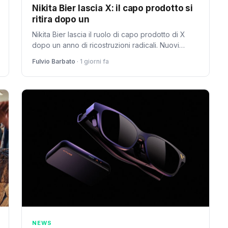
Nikita Bier lascia X: il capo prodotto si
ritira dopo un
Nikita Bier lascia il ruolo di capo prodotto di X
dopo un anno di ricostruzioni radicali. Nuovi
leader prenderanno in carico design, iOS e
Fulvio Barbato
· 1 giorni fa
relazioni pubbliche nel 2026.
NEWS