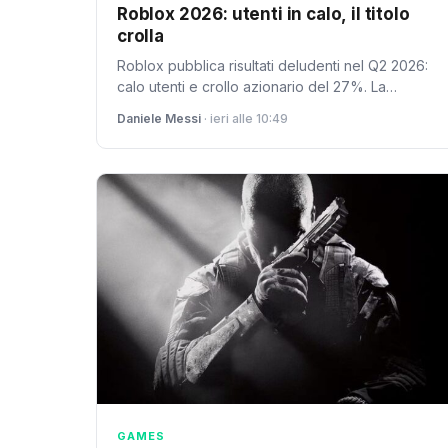
Roblox 2026: utenti in calo, il titolo
crolla
Roblox pubblica risultati deludenti nel Q2 2026:
calo utenti e crollo azionario del 27%. La
piattaforma gaming affronta una crisi prolungata
Daniele Messi
· ieri alle 10:49
con ripercussioni sull'ecosistema creator.
GAMES