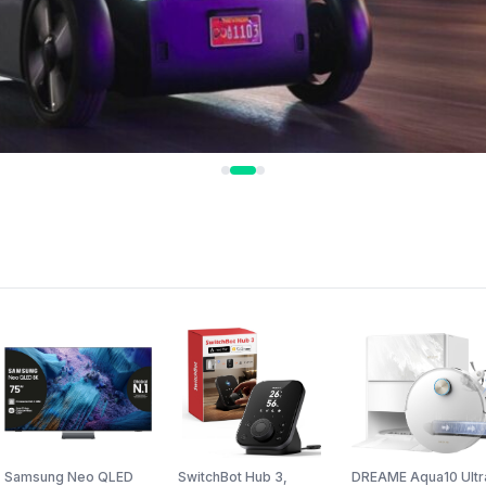
Samsung Neo QLED
SwitchBot Hub 3,
DREAME Aqua10 Ultr