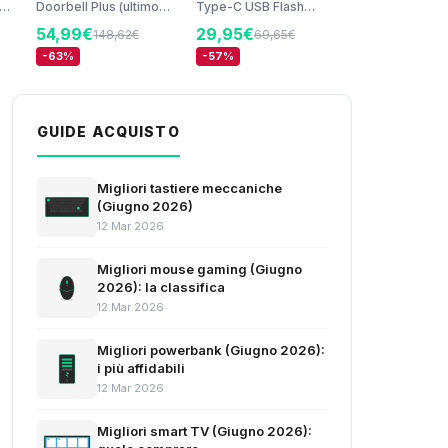
ot
Doorbell Plus (ultimo
Type-C USB Flash
modello) + Indoor
Drive, USB 3.2, Type-
54,99€
29,95€
148,62€
69,65€
Camera (2ª gen.) |
C, Velocità di Lettura
Retinal 2K | Zoom 6x |
Fino a 400 MB/s, 128
-63%
-57%
Batteria integrata |
GB, Blu (MUF-128DA)
179,99€
204
da
Prova gratuita di 30
,
giorni del piano di
-12%
abbonamento Ring
GUIDE ACQUISTO
Migliori tastiere meccaniche
(Giugno 2026)
12 Mar 2026
Migliori mouse gaming (Giugno
2026): la classifica
12 Mar 2026
Migliori powerbank (Giugno 2026):
i più affidabili
12 Mar 2026
Migliori smart TV (Giugno 2026):