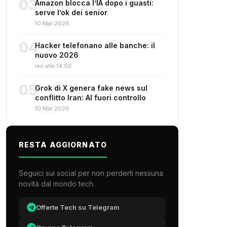
03
Amazon blocca l’IA dopo i guasti:
serve l’ok dei senior
10 Mar 2026
04
Hacker telefonano alle banche: il
nuovo 2026
ieri alle 14:50
05
Grok di X genera fake news sul
conflitto Iran: AI fuori controllo
10 Mar 2026
RESTA AGGIORNATO
Seguici sui social per non perderti nessuna
novità dal mondo tech.
Offerte Tech su Telegram