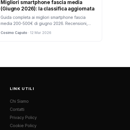
Migliori smartphone fascia media
(Giugno 2026): la classifica aggiornata
Guida completa ai migliori smartphone fascia
media 200-500€ di giugno 2026. Recensioni,
confronti e consigli per scegliere il telefono
Cosimo Caputo
· 12 Mar 2026
perfetto per te.
LINK UTILI
Chi Siamo
Contatti
Privacy Policy
Cookie Policy