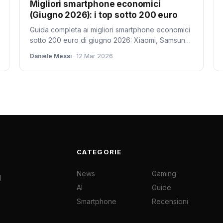
Migliori smartphone economici
(Giugno 2026): i top sotto 200 euro
Guida completa ai migliori smartphone economici
sotto 200 euro di giugno 2026: Xiaomi, Samsung,
Realme, POCO e altri top di gamma dal prezzo
Daniele Messi
· 12 Mar 2026
accessibile.
CATEGORIE
News
Gaming
l
AI
Guide
Smartphone
Recensioni