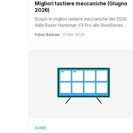
Migliori tastiere meccaniche (Giugno
2026)
Scopri le migliori tastiere meccaniche del 2026:
dalla Razer Huntsman V3 Pro alla SteelSeries
Apex Pro Max. Guida completa con prezzi,
Fulvio Barbato
· 12 Mar 2026
pro/contro e consigli.
GUIDE