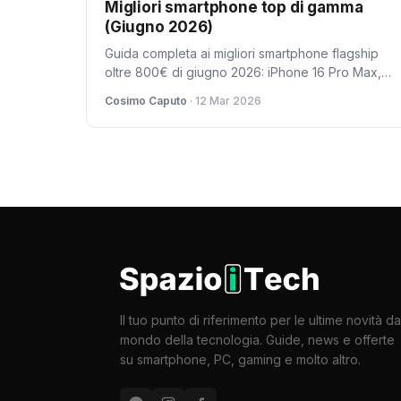
Migliori smartphone top di gamma
(Giugno 2026)
Guida completa ai migliori smartphone flagship
oltre 800€ di giugno 2026: iPhone 16 Pro Max,
Galaxy S26 Ultra, Pixel 9 Pro XL e altri top di
Cosimo Caputo
· 12 Mar 2026
gamma a confronto.
Il tuo punto di riferimento per le ultime novità da
mondo della tecnologia. Guide, news e offerte
su smartphone, PC, gaming e molto altro.