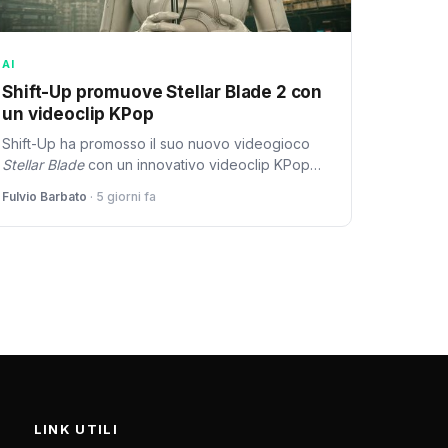
AI
Shift-Up promuove Stellar Blade 2 con
un videoclip KPop
Shift-Up ha promosso il suo nuovo videogioco
Stellar Blade
con un innovativo videoclip KPop
generato interamente da intelligenza artificiale,
Fulvio Barbato
· 5 giorni fa
evidenziando l'importanza crescente della
tecnologia IA nella promozione dei videogiochi.
LINK UTILI