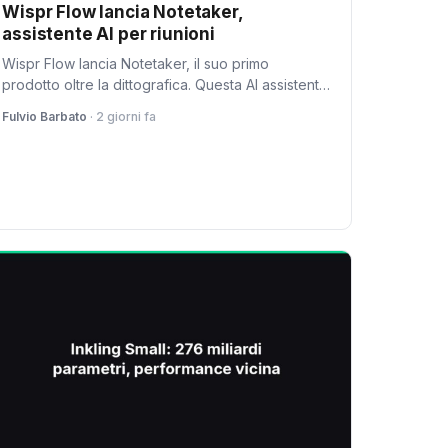
Wispr Flow lancia Notetaker,
assistente AI per riunioni
Wispr Flow lancia Notetaker, il suo primo
prodotto oltre la dittografica. Questa AI assistente
di riunioni offre note dettagliate con contesto
Fulvio Barbato
· 2 giorni fa
aggiunto.