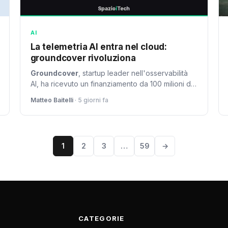
AI
La telemetria AI entra nel cloud:
groundcover rivoluziona
Groundcover
, startup leader nell'osservabilità
AI, ha ricevuto un finanziamento da 100 milioni di
dollari. L'azienda sostiene che la telemetria AI
Matteo Baitelli
· 5 giorni fa
debba rimanere all'interno del cloud aziendale,
non essere inviata a piattaforme esterne.
1
2
3
…
59
→
CATEGORIE