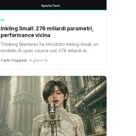
AI
Inkling Small: 276 miliardi parametri,
performance vicina
Thinking Machines ha introdotto Inkling-Small, un
modello AI open source con 276 miliardi di
parametri che supera le prestazioni della
Carlo Coppola
· 4 giorni fa
versione precedente pur essendo solo una
quarta delle sue dimensioni. Il modello è
disponibile su Hugging Face e offre supporto per
fine-tuning.