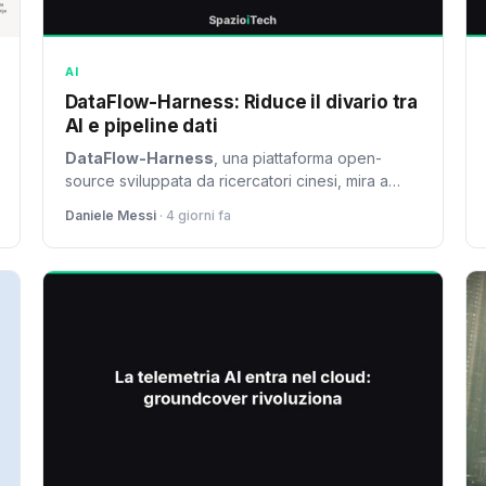
AI
DataFlow-Harness: Riduce il divario tra
AI e pipeline dati
DataFlow-Harness
, una piattaforma open-
source sviluppata da ricercatori cinesi, mira a
ridurre il divario tra le pipeline dati strutturate
Daniele Messi
· 4 giorni fa
richieste dalle aziende e la produzione casuale
di script da parte degli LLM. Questo approccio
promette miglioramenti significativi nell'efficienza
delle pipeline dati AI, rendendole più sicure e
facilmente auditebili.