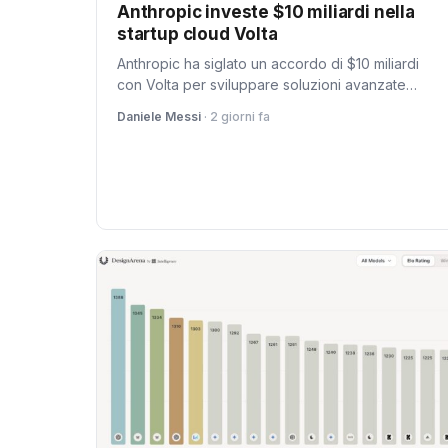
Anthropic investe $10 miliardi nella
startup cloud Volta
Anthropic ha siglato un accordo di $10 miliardi
con Volta per sviluppare soluzioni avanzate
basate su intelligenza artificiale nel campo del
Daniele Messi
· 2 giorni fa
cloud computing. Questa alleanza può aprire
nuove opportunità per i clienti italiani.