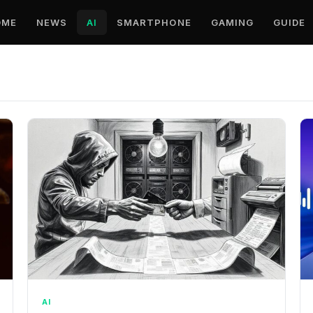
OME
NEWS
AI
SMARTPHONE
GAMING
GUIDE
AI