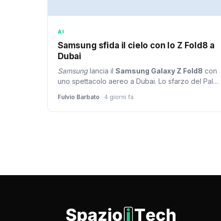
AI
Samsung sfida il cielo con lo Z Fold8 a
Dubai
Samsung
lancia il
Samsung Galaxy Z Fold8
con
uno spettacolo aereo a Dubai. Lo sfarzo del Palm
Jumeirah è la scena ideale per mostrare le
Fulvio Barbato
· 4 giorni fa
prestazioni di un dispositivo che pesa solo 201
grammi.