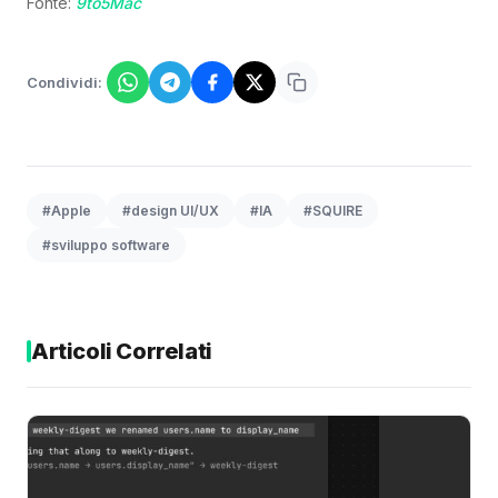
Fonte:
9to5Mac
Condividi:
#Apple
#design UI/UX
#IA
#SQUIRE
#sviluppo software
Articoli Correlati