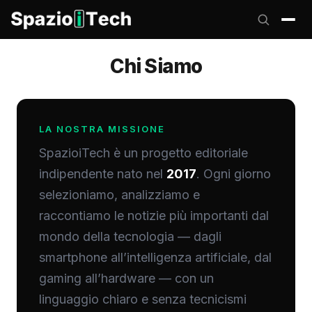
Chi Siamo
LA NOSTRA MISSIONE
SpazioiTech è un progetto editoriale
indipendente nato nel
2017
. Ogni giorno
selezioniamo, analizziamo e
raccontiamo le notizie più importanti dal
mondo della tecnologia — dagli
smartphone all’intelligenza artificiale, dal
gaming all’hardware — con un
linguaggio chiaro e senza tecnicismi