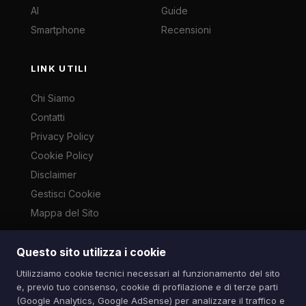
AI
Guide
Smartphone
Recensioni
LINK UTILI
Chi Siamo
Contatti
Privacy Policy
Cookie Policy
Disclaimer
Gestisci Cookie
Mappa del Sito
Questo sito utilizza i cookie
Le immagini presenti su questo sito sono di proprietà dei
Utilizziamo cookie tecnici necessari al funzionamento del sito
rispettivi autori e vengono utilizzate a scopo informativo e di
e, previo tuo consenso, cookie di profilazione e di terze parti
cronaca ai sensi dell'art. 70 L. 633/1941. Contatti:
(Google Analytics, Google AdSense) per analizzare il traffico e
info@spazioitech.it