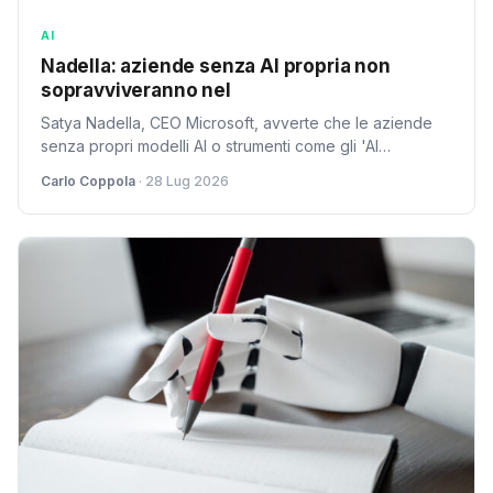
AI
Nadella: aziende senza AI propria non
sopravviveranno nel
Satya Nadella, CEO Microsoft, avverte che le aziende
senza propri modelli AI o strumenti come gli 'AI
gateways' corrono il rischio di fallire nel 2026. Il
Carlo Coppola
· 28 Lug 2026
controllo interno delle informazioni è diventato cruciale
per la sopravvivenza.