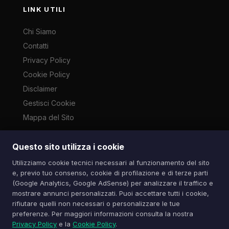
LINK UTILI
Chi Siamo
Contatti
Privacy Policy
Cookie Policy
Disclaimer
Gestisci Cookie
Mappa del Sito
Questo sito utilizza i cookie
Le immagini presenti su questo sito sono di proprietà dei
Utilizziamo cookie tecnici necessari al funzionamento del sito
rispettivi autori e vengono utilizzate a scopo informativo e di
e, previo tuo consenso, cookie di profilazione e di terze parti
cronaca ai sensi dell'art. 70 L. 633/1941. Contatti:
(Google Analytics, Google AdSense) per analizzare il traffico e
info@spazioitech.it
mostrare annunci personalizzati. Puoi accettare tutti i cookie,
rifiutare quelli non necessari o personalizzare le tue
preferenze. Per maggiori informazioni consulta la nostra
© 2026 Spazio iTech — Seven Trade SRLS — P.IVA:
Privacy Policy
e la
Cookie Policy
.
04077740985