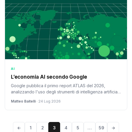
AI
L’economia AI secondo Google
Google pubblica il primo report ATLAS del 2026,
analizzando l'uso degli strumenti di intelligenza artificiale
e le sfide dell'adozione.
Matteo Baitelli
· 24 Lug 2026
←
1
2
3
4
5
…
59
→