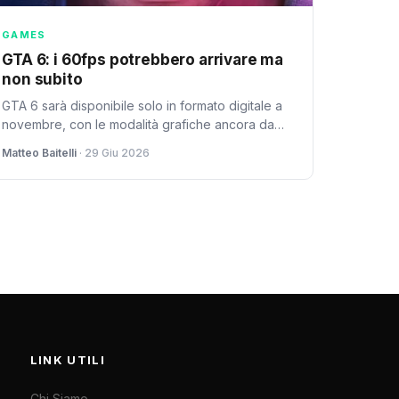
GAMES
GTA 6: i 60fps potrebbero arrivare ma
non subito
GTA 6 sarà disponibile solo in formato digitale a
novembre, con le modalità grafiche ancora da
definire. Possibili opzioni a 30 e 60fps su PS5 e
Matteo Baitelli
· 29 Giu 2026
Xbox Series X.
LINK UTILI
Chi Siamo