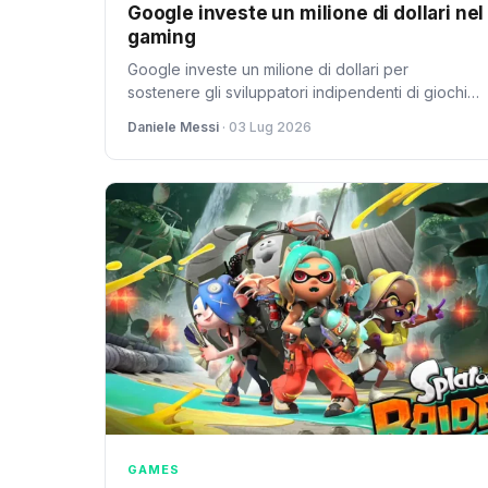
Google investe un milione di dollari nel
gaming
Google investe un milione di dollari per
sostenere gli sviluppatori indipendenti di giochi
digitali nel sub-Sahara, contribuendo alla
Daniele Messi
· 03 Lug 2026
democratizzazione della creazione di contenuti
ludici.
GAMES