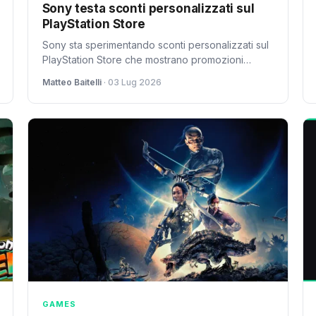
Sony testa sconti personalizzati sul
PlayStation Store
Sony sta sperimentando sconti personalizzati sul
PlayStation Store che mostrano promozioni
diverse a utenti diversi. Questo sistema manca di
Matteo Baitelli
· 03 Lug 2026
trasparenza e potrebbe avere conseguenze
significative sul mercato dei videogiochi digitali.
GAMES