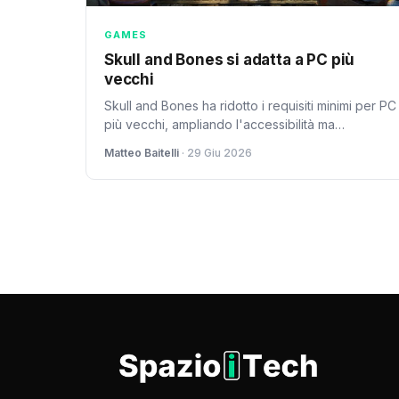
GAMES
Skull and Bones si adatta a PC più
vecchi
Skull and Bones ha ridotto i requisiti minimi per PC
più vecchi, ampliando l'accessibilità ma
suscitando preoccupazioni su compromessi di
Matteo Baitelli
· 29 Giu 2026
qualità. Ubisoft mira a espandere la base di
giocatori e aumentare le vendite.