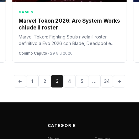
GAMES
Marvel Tokon 2026: Arc System Works
chiude il roster
Marvel Tokon: Fighting Souls rivela il roster
definitivo a Evo 2026 con Blade, Deadpool e
Loki. Ma il gioco può rinnovare il genere oltre il
Cosimo Caputo
· 29 Giu 2026
marketing?
←
1
2
3
4
5
…
34
→
CATEGORIE
News
Gaming