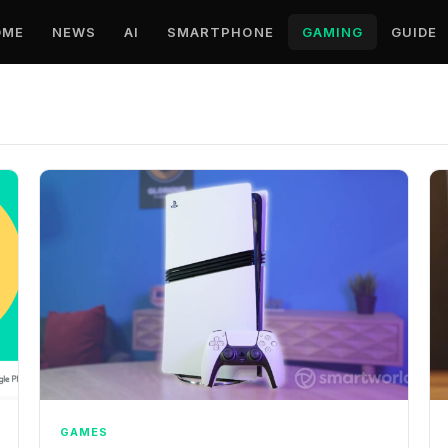
OME
NEWS
AI
SMARTPHONE
GAMING
GUIDE
GAMES