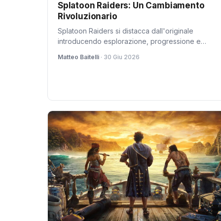
Splatoon Raiders: Un Cambiamento
Rivoluzionario
Splatoon Raiders si distacca dall'originale
introducendo esplorazione, progressione e
cooperazione locale/online mantenendo intatto
Matteo Baitelli
· 30 Giu 2026
l'anima tipica della saga. Un aggiornamento
coraggioso da parte di Nintendo.