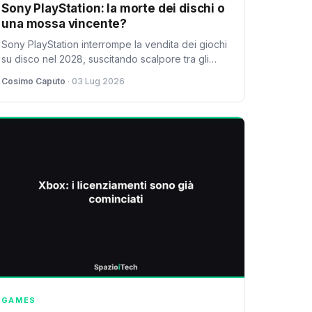
Sony PlayStation: la morte dei dischi o
una mossa vincente?
Sony PlayStation interrompe la vendita dei giochi
su disco nel 2028, suscitando scalpore tra gli
appassionati. Ma è davvero negativo per tutti?
Cosimo Caputo
· 03 Lug 2026
Analisi critica.
GAMES