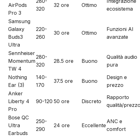
280-
Integrazione
AirPods
32 ore
Ottimo
320
ecosistema
Pro 3
Samsung
Galaxy
220-
Funzioni AI
30 ore
Ottimo
Buds3
260
avanzate
Ultra
Sennheiser
280-
Qualità audio
Momentum
28.5 ore
Buono
320
pura
TW 4
Nothing
140-
Design e
37.5 ore
Buono
Ear (3)
170
prezzo
Anker
Rapporto
Liberty 4
90-120
50 ore
Discreto
qualità/prezz
Pro
Bose QC
250-
ANC e
Ultra
24 ore
Eccellente
290
comfort
Earbuds