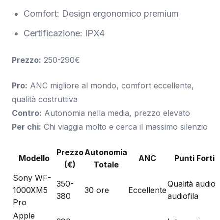
Comfort: Design ergonomico premium
Certificazione: IPX4
Prezzo:
250-290€
Pro:
ANC migliore al mondo, comfort eccellente,
qualità costruttiva
Contro:
Autonomia nella media, prezzo elevato
Per chi:
Chi viaggia molto e cerca il massimo silenzio
Prezzo
Autonomia
Modello
ANC
Punti Forti
(€)
Totale
Sony WF-
350-
Qualità audio
1000XM5
30 ore
Eccellente
380
audiofila
Pro
Apple