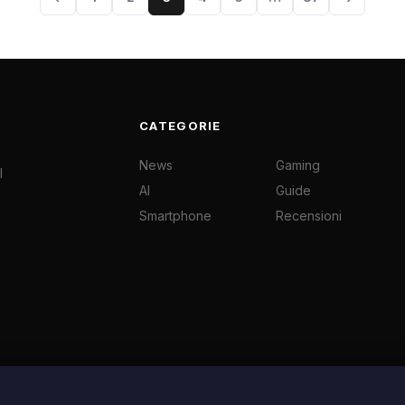
CATEGORIE
News
Gaming
l
AI
Guide
Smartphone
Recensioni
ei rispettivi autori e vengono utilizzate a scopo informativo e di cronaca ai sensi 