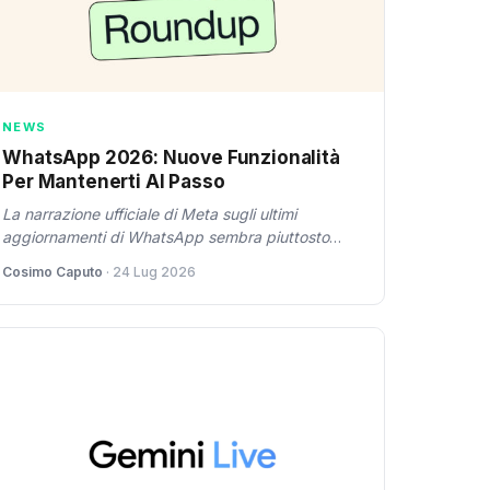
NEWS
WhatsApp 2026: Nuove Funzionalità
Per Mantenerti Al Passo
La narrazione ufficiale di Meta sugli ultimi
aggiornamenti di WhatsApp sembra piuttosto
ottimistica, ma ci chiediamo: stanno davvero
Cosimo Caputo
· 24 Lug 2026
rispondendo alle esigenze dei consumatori o solo
ampliando il loro appeal?