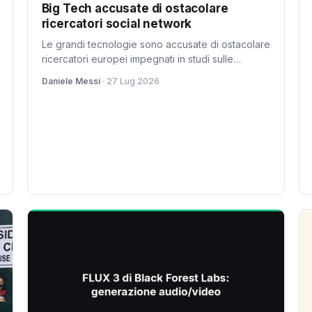
Big Tech accusate di ostacolare
ricercatori social network
Le grandi tecnologie sono accusate di ostacolare
ricercatori europei impegnati in studi sulle
piattaforme social. Leggi come il caso di Calin
Daniele Messi
· 27 Lug 2026
Georgescu a TikTok ha spinto all'azione.