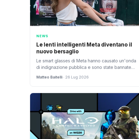
NEWS
Le lenti intelligenti Meta diventano il
nuovo bersaglio
Le smart glasses di Meta hanno causato un'onda
di indignazione pubblica e sono state bannate
dalla piattaforma. Questo articolo esplora le
Matteo Baitelli
· 26 Lug 2026
implicazioni per l'utilizzo futuro del dispositivo in
Italia.