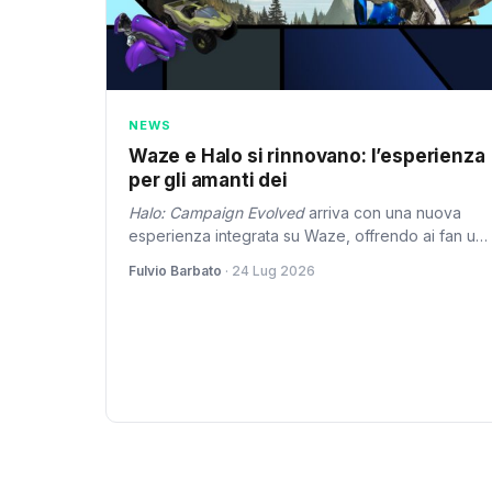
NEWS
Waze e Halo si rinnovano: l’esperienza
per gli amanti dei
Halo: Campaign Evolved
arriva con una nuova
esperienza integrata su Waze, offrendo ai fan un
viaggio virtuale immersivo. Questa collaborazione
Fulvio Barbato
· 24 Lug 2026
tra il videogioco e l'app di navigazione è un
passo innovativo nel mondo della tecnologia del
2026.