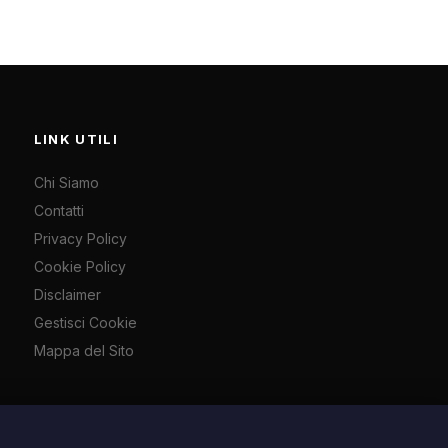
LINK UTILI
Chi Siamo
Contatti
Privacy Policy
Cookie Policy
Disclaimer
Gestisci Cookie
Skontissimo
Mappa del Sito
Offerte e sconti tech
Mercatino di Spazio iTech
Compra e vendi usato
dell'art. 70 L. 633/1941. Contatti:
info@spazioitech.it