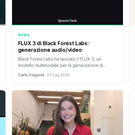
NEWS
FLUX 3 di Black Forest Labs:
generazione audio/video
Black Forest Labs ha lanciato il FLUX 3, un
modello multimodale per la generazione di
immagini e video con audio. Il sistema è
Carlo Coppola
· 25 Lug 2026
progettato per connettere diverse applicazioni di
intelligenza visiva in modo innovativo.