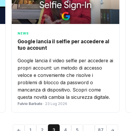
NEWS
Google lancia il selfie per accedere al
tuo account
Google lancia il video selfie per accedere ai
propri account: un metodo di accesso
veloce e conveniente che risolve i
problemi di blocco da password o
mancanza di dispositivo. Scopri come
questa novità cambia la sicurezza digitale.
Fulvio Barbato
· 23 Lug 2026
←
1
2
3
4
5
…
87
→