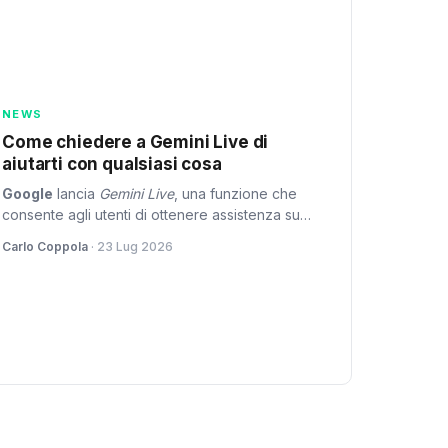
NEWS
Come chiedere a Gemini Live di
aiutarti con qualsiasi cosa
Google
lancia
Gemini Live
, una funzione che
consente agli utenti di ottenere assistenza su
oggetti o problemi visivi in modo più intuitivo.
Carlo Coppola
· 23 Lug 2026
Questo servizio utilizza l'intelligenza artificiale
avanzata per aiutare gli utenti a risolvere
problemi complessi con precisione del 90%.