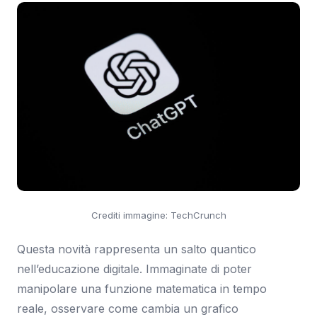
Crediti immagine: TechCrunch
Questa novità rappresenta un salto quantico
nell’educazione digitale. Immaginate di poter
manipolare una funzione matematica in tempo
reale, osservare come cambia un grafico