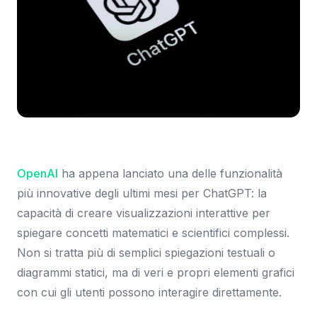
Immagine: TechCrunch
OpenAI
ha appena lanciato una delle funzionalità
più innovative degli ultimi mesi per ChatGPT: la
capacità di creare visualizzazioni interattive per
spiegare concetti matematici e scientifici complessi.
Non si tratta più di semplici spiegazioni testuali o
diagrammi statici, ma di veri e propri elementi grafici
con cui gli utenti possono interagire direttamente.