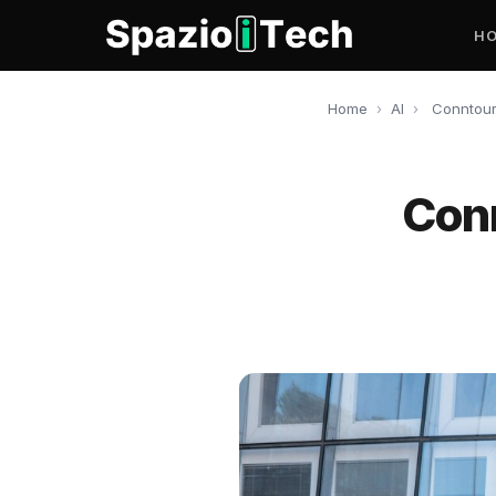
H
Home
›
AI
›
Conntour:
Conn