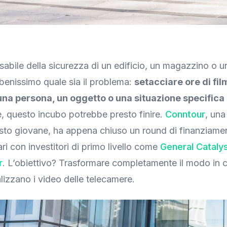
sabile della sicurezza di un edificio, un magazzino o 
 benissimo quale sia il problema:
setacciare ore di fil
una persona, un oggetto o una situazione specifica
e, questo incubo potrebbe presto finire.
Conntour
, una
sto giovane, ha appena chiuso un round di finanziame
lari con investitori di primo livello come
General Cataly
r
. L’obiettivo? Trasformare completamente il modo in cu
lizzano i video delle telecamere.