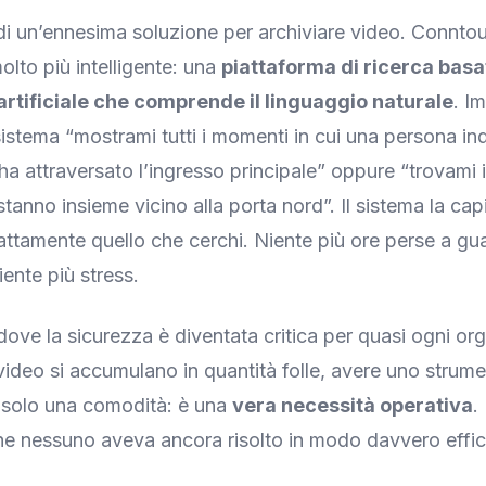
 di un’ennesima soluzione per archiviare video. Conntou
olto più intelligente: una
piattaforma di ricerca basa
 artificiale che comprende il linguaggio naturale
. I
 sistema “mostrami tutti i momenti in cui una persona i
ha attraversato l’ingresso principale” oppure “trovami
anno insieme vicino alla porta nord”. Il sistema la capi
sattamente quello che cerchi. Niente più ore perse a gu
ente più stress.
ove la sicurezza è diventata critica per quasi ogni or
 video si accumulano in quantità folle, avere uno strum
 solo una comodità: è una
vera necessità operativa
.
he nessuno aveva ancora risolto in modo davvero effi