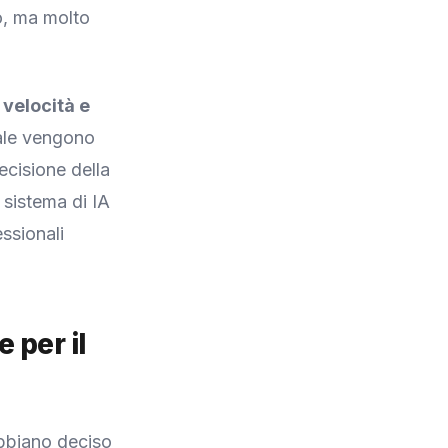
o, ma molto
a
velocità e
uale vengono
recisione della
sistema di IA
ssionali
 per il
abbiano deciso