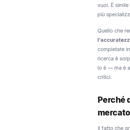
vuoi. È simil
più specializ
Quello che re
l’accuratez
completate in 
ricerca è sor
lo è — ma è a
critici.
Perché q
mercato 
Il fatto che 