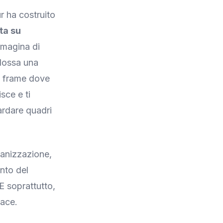
r ha costruito
ta su
mmagina di
ndossa una
 i frame dove
sce e ti
ardare quadri
ganizzazione,
ento del
 E soprattutto,
cace.