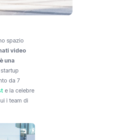
uno spazio
mati video
 è una
 startup
nto da 7
st
e la celebre
i i team di