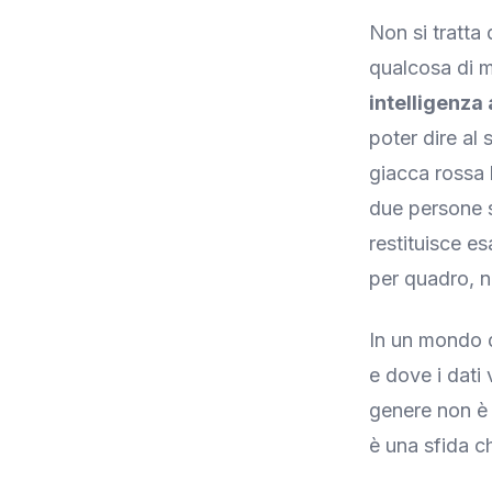
Non si tratta
qualcosa di m
intelligenza
poter dire al
giacca rossa 
due persone st
restituisce e
per quadro, ni
In un mondo d
e dove i dati
genere non è
è una sfida c