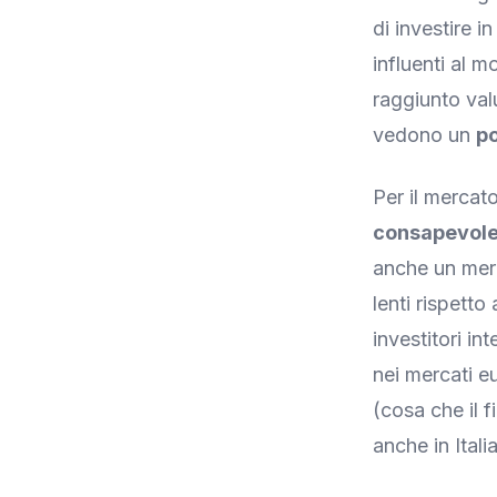
di investire 
influenti al 
raggiunto valu
vedono un
po
Per il mercato
consapevole
anche un merc
lenti rispett
investitori i
nei mercati e
(cosa che il 
anche in Itali