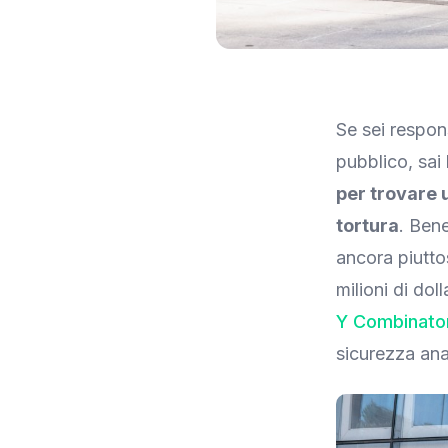
Immagine: TechCrunch
Se sei respon
pubblico, sai
per trovare 
tortura
. Ben
ancora piutto
milioni di dol
Y Combinato
sicurezza ana