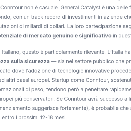
in Conntour non è casuale. General Catalyst è una delle 
mondo, con un track record di investimenti in aziende c
tazioni di miliardi di dollari. La loro partecipazione s
tenziale di mercato genuino e significativo
in ques
 italiano, questo è particolarmente rilevante. L’Italia h
zza sulla sicurezza
— sia nel settore pubblico che p
ato dove l’adozione di tecnologie innovative procede 
o ad altri paesi europei. Startup come Conntour, sostenu
nternazionali di peso, tendono però a penetrare rapida
uropei più conservatori. Se Conntour avrà successo a li
finanziamento suggerisce fortemente), è probabile che 
a entro i prossimi 12-18 mesi.