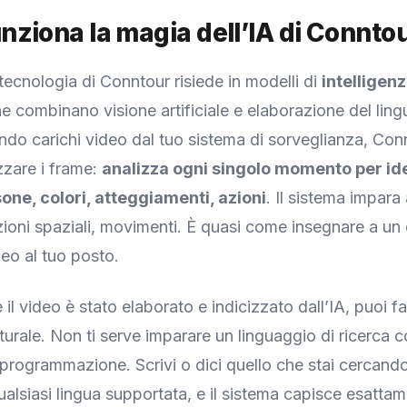
ziona la magia dell’IA di Connto
 tecnologia di Conntour risiede in modelli di
intelligenz
e combinano visione artificiale e elaborazione del lin
ndo carichi video dal tuo sistema di sorveglianza, Con
izzare i frame:
analizza ogni singolo momento per ide
sone, colori, atteggiamenti, azioni
. Il sistema impara
azioni spaziali, movimenti. È quasi come insegnare a un
deo al tuo posto.
il video è stato elaborato e indicizzato dall’IA, puoi f
turale. Non ti serve imparare un linguaggio di ricerca
programmazione. Scrivi o dici quello che stai cercando 
qualsiasi lingua supportata, e il sistema capisce esatta