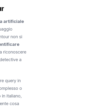
ur
a artificiale
guaggio
ntour non si
ntificare
 a riconoscere
 detective a
are query in
 complesso o
in italiano,
mente cosa