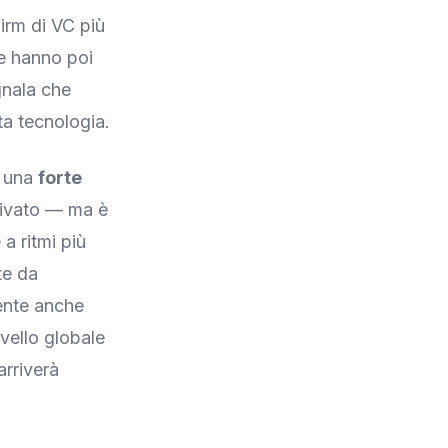
firm di VC più
he hanno poi
egnala che
ta tecnologia.
a una
forte
rivato — ma è
a ritmi più
te da
mente anche
vello globale
arriverà