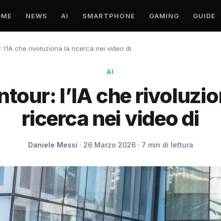
OME
NEWS
AI
SMARTPHONE
GAMING
GUIDE
 l’IA che rivoluziona la ricerca nei video di
AI
tour: l’IA che rivoluzio
ricerca nei video di
Daniele Messi
· 26 Marzo 2026 · 7 min di lettura