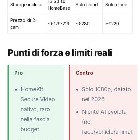
16 GB su
Storage incluso
Solo cloud
Solo cloud
HomeBase
Prezzo kit 2-
~€129-219
~€280
~€220
cam
Punti di forza e limiti reali
Pro
Contro
HomeKit
Solo 1080p, datato
Secure Video
nel 2026
nativo, raro
Niente AI evoluta
nella fascia
(no
budget
face/vehicle/animal