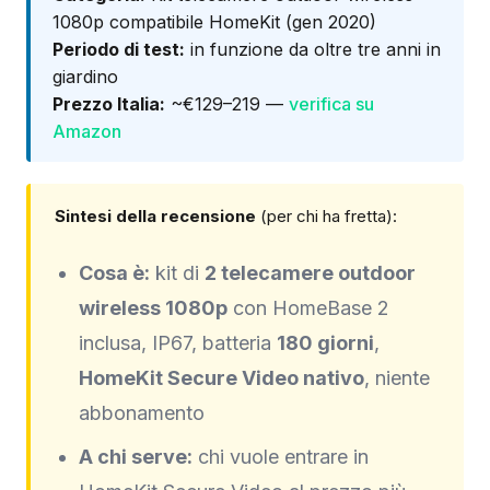
1080p compatibile HomeKit (gen 2020)
Periodo di test:
in funzione da oltre tre anni in
giardino
Prezzo Italia:
~€129–219 —
verifica su
Amazon
Sintesi della recensione
(per chi ha fretta):
Cosa è:
kit di
2 telecamere outdoor
wireless 1080p
con HomeBase 2
inclusa, IP67, batteria
180 giorni
,
HomeKit Secure Video nativo
, niente
abbonamento
A chi serve:
chi vuole entrare in