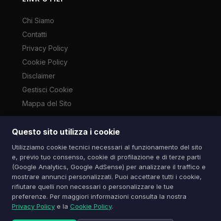
Chi Siamo
Contatti
Privacy Policy
Cookie Policy
Disclaimer
Gestisci Cookie
Mappa del Sito
Questo sito utilizza i cookie
Le immagini presenti su questo sito sono di proprietà dei
Utilizziamo cookie tecnici necessari al funzionamento del sito
rispettivi autori e vengono utilizzate a scopo informativo e di
e, previo tuo consenso, cookie di profilazione e di terze parti
cronaca ai sensi dell'art. 70 L. 633/1941. Contatti:
(Google Analytics, Google AdSense) per analizzare il traffico e
info@spazioitech.it
mostrare annunci personalizzati. Puoi accettare tutti i cookie,
rifiutare quelli non necessari o personalizzare le tue
preferenze. Per maggiori informazioni consulta la nostra
© 2026 Spazio iTech — Seven Trade SRLS — P.IVA:
Privacy Policy
e la
Cookie Policy
.
04077740985
Tutti i diritti riservati