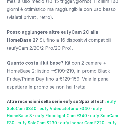
mesi a uso medio (10-15 trigger/giorno). Il claim 180
giorni è ottimistico ma raggiungibile con uso basso
(vialetti privati, retro).
Posso aggiungere altre eufyCam 2C alla
HomeBase 2?
Sì, fino a 16 dispositivi compatibili
(eufyCam 2/2C/2 Pro/2C Pro).
Quanto costa il kit base?
Kit con 2 camere +
HomeBase 2: listino ~€199-219, in promo Black
Friday/Prime Day fino a €129-159. Vale la pena
aspettare le promo se non hai fretta.
Altre recensioni della serie eufy su SpazioITech:
eufy
SoloCam S340
·
eufy Videocitofono E340
·
eufy
HomeBase 3
·
eufy Floodlight Cam E340
·
eufy SoloCam
E30
·
eufy SoloCam S230
·
eufy Indoor Cam E220
·
eufy