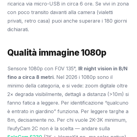
ricarica via micro-USB in circa 6 ore. Se vivi in zona
con poco transito davanti alla camera (vialetti
privati, retro casa) puoi anche superare i 180 giorni
dichiarati.
Qualità immagine 1080p
Sensore 1080p con FOV 135°,
IR night vision in B/N
fino a circa 8 metri
. Nel 2026 i 1080p sono il
minimo della categoria, e si vede: zoom digitale oltre
2× degrada visibilmente, dettagli a distanza (>10m) si
fanno fatica a leggere. Per identificazione “qualcuno
è entrato in giardino” funziona. Per leggere targhe a
8m, decisamente no. Per chi vuole 2K-3K minimum,
l’eufyCam 2C non è la scelta — andare sulla
SoloCam S230
(2K + HomeKit no, ma solar nativo).