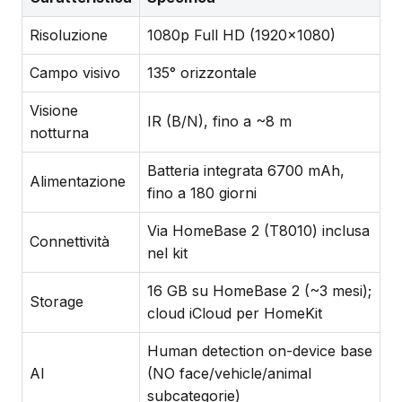
Risoluzione
1080p Full HD (1920×1080)
Campo visivo
135° orizzontale
Visione
IR (B/N), fino a ~8 m
notturna
Batteria integrata 6700 mAh,
Alimentazione
fino a 180 giorni
Via HomeBase 2 (T8010) inclusa
Connettività
nel kit
16 GB su HomeBase 2 (~3 mesi);
Storage
cloud iCloud per HomeKit
Human detection on-device base
AI
(NO face/vehicle/animal
subcategorie)