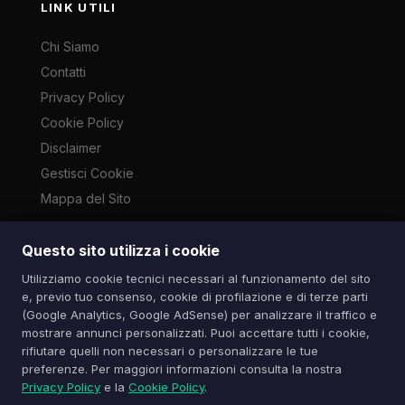
LINK UTILI
Chi Siamo
Contatti
Privacy Policy
Cookie Policy
Disclaimer
Gestisci Cookie
Mappa del Sito
Questo sito utilizza i cookie
Le immagini presenti su questo sito sono di proprietà dei
Utilizziamo cookie tecnici necessari al funzionamento del sito
rispettivi autori e vengono utilizzate a scopo informativo e di
e, previo tuo consenso, cookie di profilazione e di terze parti
cronaca ai sensi dell'art. 70 L. 633/1941. Contatti:
(Google Analytics, Google AdSense) per analizzare il traffico e
info@spazioitech.it
mostrare annunci personalizzati. Puoi accettare tutti i cookie,
rifiutare quelli non necessari o personalizzare le tue
preferenze. Per maggiori informazioni consulta la nostra
© 2026 Spazio iTech — Seven Trade SRLS — P.IVA:
Privacy Policy
e la
Cookie Policy
.
04077740985
Tutti i diritti riservati