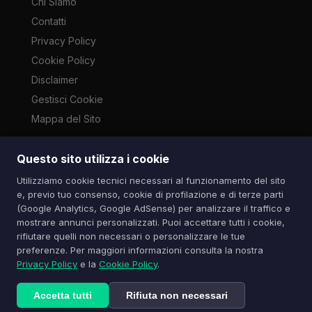
Chi Siamo
Contatti
Privacy Policy
Cookie Policy
Disclaimer
Gestisci Cookie
Mappa del Sito
Questo sito utilizza i cookie
Le immagini presenti su questo sito sono di proprietà dei
Utilizziamo cookie tecnici necessari al funzionamento del sito
rispettivi autori e vengono utilizzate a scopo informativo e di
e, previo tuo consenso, cookie di profilazione e di terze parti
cronaca ai sensi dell'art. 70 L. 633/1941. Contatti:
(Google Analytics, Google AdSense) per analizzare il traffico e
info@spazioitech.it
mostrare annunci personalizzati. Puoi accettare tutti i cookie,
rifiutare quelli non necessari o personalizzare le tue
preferenze. Per maggiori informazioni consulta la nostra
© 2026 Spazio iTech — Seven Trade SRLS — P.IVA:
Privacy Policy
e la
Cookie Policy
.
04077740985
Tutti i diritti riservati
Accetta tutti
Rifiuta non necessari