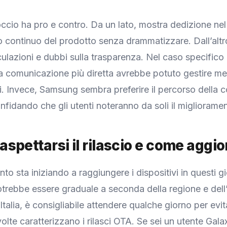
cio ha pro e contro. Da un lato, mostra dedizione nel
 continuo del prodotto senza drammatizzare. Dall’altro
ulazioni e dubbi sulla trasparenza. Nel caso specifico
a comunicazione più diretta avrebbe potuto gestire meg
ali. Invece, Samsung sembra preferire il percorso della 
onfidando che gli utenti noteranno da soli il migliorame
spettarsi il rilascio e come aggi
to sta iniziando a raggiungere i dispositivi in questi g
 potrebbe essere graduale a seconda della regione e del
 Italia, è consigliabile attendere qualche giorno per evi
 volte caratterizzano i rilasci OTA. Se sei un utente Gal