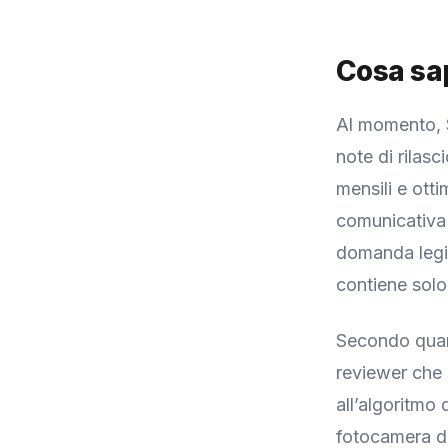
Cosa sa
Al momento, S
note di rilas
mensili e otti
comunicativa 
domanda legi
contiene solo
Secondo quant
reviewer che 
all’algoritmo 
fotocamera d