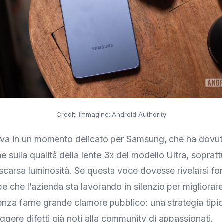
Crediti immagine: Android Authority
riva in un momento delicato per Samsung, che ha dovut
he sulla qualità della lente 3x del modello Ultra, sopratt
 scarsa luminosità. Se questa voce dovesse rivelarsi fo
be che l’azienda sta lavorando in silenzio per migliorar
enza farne grande clamore pubblico: una strategia tipi
eggere difetti già noti alla community di appassionati.