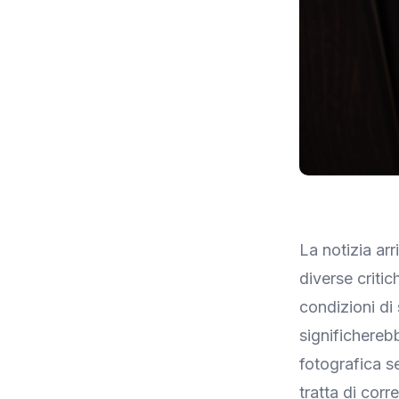
La notizia ar
diverse critic
condizioni di
significhereb
fotografica s
tratta di corr