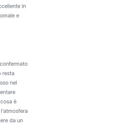
cellente in
nomale e
e confermato
o resta
esso nel
mentare
lcosa è
 l’atmosfera
ere da un