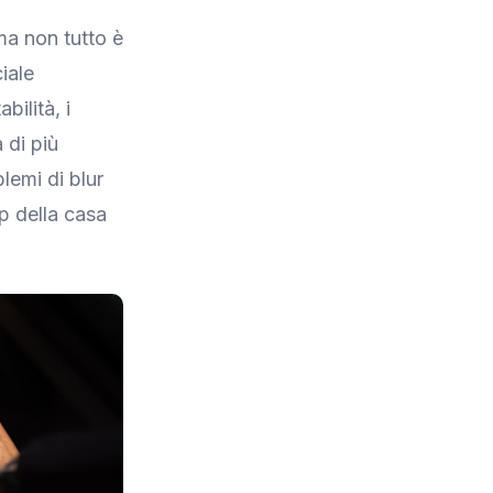
a non tutto è
iale
bilità, i
 di più
lemi di blur
p della casa