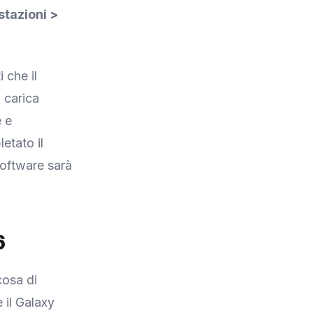
tazioni >
 che il
a carica
e e
etato il
software sarà
6
cosa di
 il Galaxy