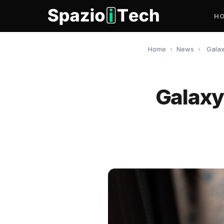
H
Home
›
News
›
Galax
Galaxy