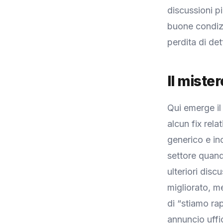
discussioni p
buone condizi
perdita di det
Il miste
Qui emerge il
alcun fix rel
generico e in
settore quand
ulteriori dis
migliorato, me
di “stiamo r
annuncio uffic