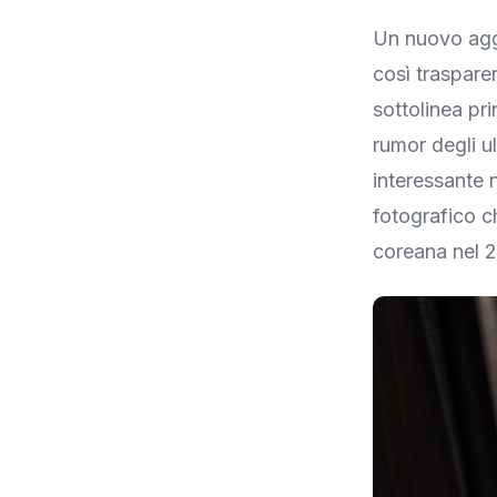
Un nuovo aggi
così traspare
sottolinea pri
rumor degli u
interessante 
fotografico c
coreana nel 