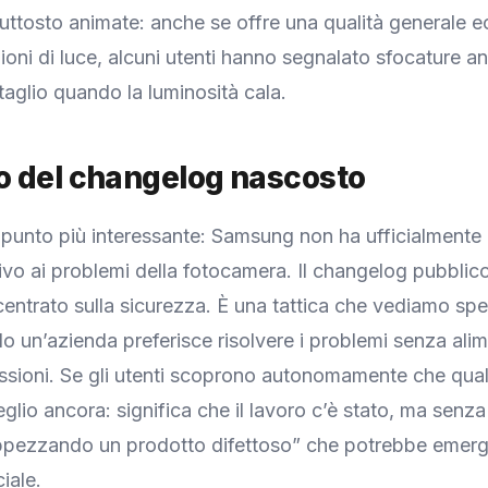
iuttosto animate: anche se offre una qualità generale ec
oni di luce, alcuni utenti hanno segnalato sfocature a
taglio quando la luminosità cala.
ro del changelog nascosto
 punto più interessante: Samsung non ha ufficialment
ativo ai problemi della fotocamera. Il changelog pubblic
centrato sulla sicurezza. È una tattica che vediamo sp
o un’azienda preferisce risolvere i problemi senza ali
cussioni. Se gli utenti scoprono autonomamente che qua
glio ancora: significa che il lavoro c’è stato, ma senza
appezzando un prodotto difettoso” che potrebbe emerg
iale.