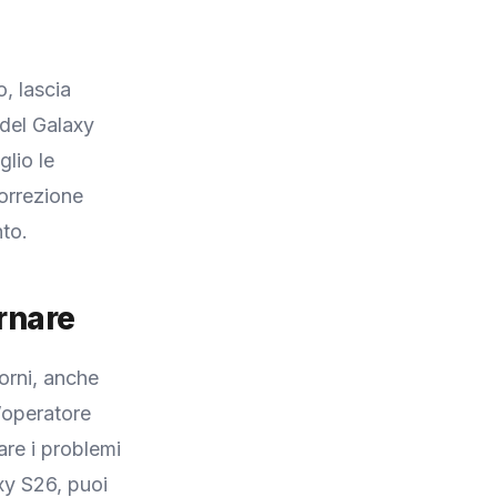
, lascia
 del Galaxy
lio le
correzione
nto.
ornare
iorni, anche
l’operatore
tare i problemi
axy S26, puoi