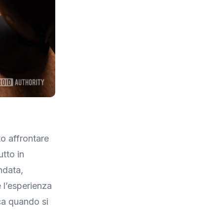
o affrontare
utto in
ndata,
e l’esperienza
ca quando si