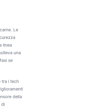
scarne. Le
icurezza
a linea
solleva una
fasi se
tra i tech
iglioramenti
ensore della
 di