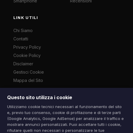
Smartphone
Recensioni
LINK UTILI
Chi Siamo
Contatti
Privacy Policy
Cookie Policy
Disclaimer
Gestisci Cookie
Mappa del Sito
Questo sito utilizza i cookie
Le immagini presenti su questo sito sono di proprietà dei
Utilizziamo cookie tecnici necessari al funzionamento del sito
rispettivi autori e vengono utilizzate a scopo informativo e di
e, previo tuo consenso, cookie di profilazione e di terze parti
cronaca ai sensi dell'art. 70 L. 633/1941. Contatti:
(Google Analytics, Google AdSense) per analizzare il traffico e
info@spazioitech.it
mostrare annunci personalizzati. Puoi accettare tutti i cookie,
rifiutare quelli non necessari o personalizzare le tue