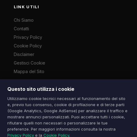
LINK UTILI
Chi Siamo
Contatti
Privacy Policy
Cookie Policy
Disclaimer
Gestisci Cookie
Mappa del Sito
Questo sito utilizza i cookie
Le immagini presenti su questo sito sono di proprietà dei
Utilizziamo cookie tecnici necessari al funzionamento del sito
rispettivi autori e vengono utilizzate a scopo informativo e di
e, previo tuo consenso, cookie di profilazione e di terze parti
cronaca ai sensi dell'art. 70 L. 633/1941. Contatti:
(Google Analytics, Google AdSense) per analizzare il traffico e
info@spazioitech.it
mostrare annunci personalizzati. Puoi accettare tutti i cookie,
rifiutare quelli non necessari o personalizzare le tue
preferenze. Per maggiori informazioni consulta la nostra
© 2026 Spazio iTech — Seven Trade SRLS — P.IVA:
Privacy Policy
e la
Cookie Policy
.
04077740985