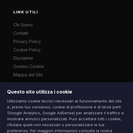
LINK UTILI
Chi Siamo
Contatti
Privacy Policy
Cookie Policy
Disclaimer
Gestisci Cookie
Mappa del Sito
Questo sito utilizza i cookie
Le immagini presenti su questo sito sono di proprietà dei
Utilizziamo cookie tecnici necessari al funzionamento del sito
rispettivi autori e vengono utilizzate a scopo informativo e di
e, previo tuo consenso, cookie di profilazione e di terze parti
cronaca ai sensi dell'art. 70 L. 633/1941. Contatti:
(Google Analytics, Google AdSense) per analizzare il traffico e
info@spazioitech.it
mostrare annunci personalizzati. Puoi accettare tutti i cookie,
rifiutare quelli non necessari o personalizzare le tue
preferenze. Per maggiori informazioni consulta la nostra
© 2026 Spazio iTech — Seven Trade SRLS — P.IVA: