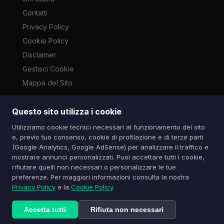
Contatti
Privacy Policy
Cookie Policy
Disclaimer
Gestisci Cookie
Mappa del Sito
Questo sito utilizza i cookie
Le immagini presenti su questo sito sono di proprietà dei
Utilizziamo cookie tecnici necessari al funzionamento del sito
rispettivi autori e vengono utilizzate a scopo informativo e di
e, previo tuo consenso, cookie di profilazione e di terze parti
cronaca ai sensi dell'art. 70 L. 633/1941. Contatti:
(Google Analytics, Google AdSense) per analizzare il traffico e
info@spazioitech.it
mostrare annunci personalizzati. Puoi accettare tutti i cookie,
rifiutare quelli non necessari o personalizzare le tue
preferenze. Per maggiori informazioni consulta la nostra
© 2026 Spazio iTech — Seven Trade SRLS — P.IVA:
Privacy Policy
e la
Cookie Policy
.
04077740985
Tutti i diritti riservati
Accetta tutti
Rifiuta non necessari