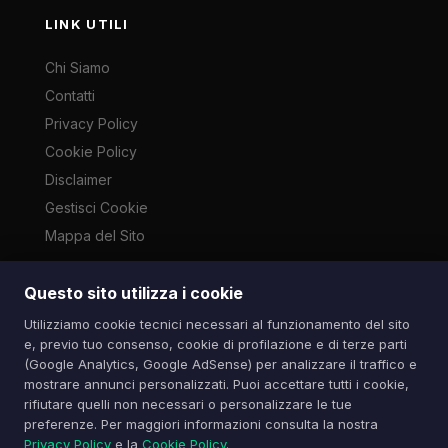
LINK UTILI
Chi Siamo
Contatti
Privacy Policy
Cookie Policy
Disclaimer
Gestisci Cookie
Mappa del Sito
Questo sito utilizza i cookie
Le immagini presenti su questo sito sono di proprietà dei
Utilizziamo cookie tecnici necessari al funzionamento del sito
rispettivi autori e vengono utilizzate a scopo informativo e di
e, previo tuo consenso, cookie di profilazione e di terze parti
cronaca ai sensi dell'art. 70 L. 633/1941. Contatti:
(Google Analytics, Google AdSense) per analizzare il traffico e
info@spazioitech.it
mostrare annunci personalizzati. Puoi accettare tutti i cookie,
rifiutare quelli non necessari o personalizzare le tue
preferenze. Per maggiori informazioni consulta la nostra
© 2026 Spazio iTech — Seven Trade SRLS — P.IVA:
Privacy Policy
e la
Cookie Policy
.
04077740985