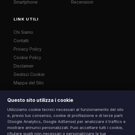
Smartphone
Recensioni
LINK UTILI
Chi Siamo
Contatti
Privacy Policy
Cookie Policy
Disclaimer
Gestisci Cookie
Mappa del Sito
Questo sito utilizza i cookie
Le immagini presenti su questo sito sono di proprietà dei
Utilizziamo cookie tecnici necessari al funzionamento del sito
rispettivi autori e vengono utilizzate a scopo informativo e di
e, previo tuo consenso, cookie di profilazione e di terze parti
cronaca ai sensi dell'art. 70 L. 633/1941. Contatti:
(Google Analytics, Google AdSense) per analizzare il traffico e
info@spazioitech.it
mostrare annunci personalizzati. Puoi accettare tutti i cookie,
rifiutare quelli non necessari o personalizzare le tue