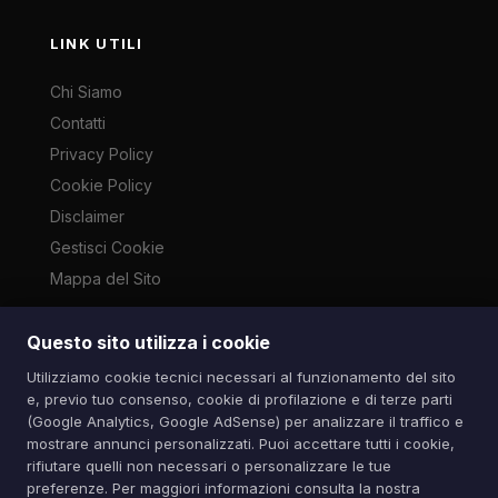
LINK UTILI
Chi Siamo
Contatti
Privacy Policy
Cookie Policy
Disclaimer
Gestisci Cookie
Mappa del Sito
Questo sito utilizza i cookie
Le immagini presenti su questo sito sono di proprietà dei
Utilizziamo cookie tecnici necessari al funzionamento del sito
rispettivi autori e vengono utilizzate a scopo informativo e di
e, previo tuo consenso, cookie di profilazione e di terze parti
cronaca ai sensi dell'art. 70 L. 633/1941. Contatti:
(Google Analytics, Google AdSense) per analizzare il traffico e
info@spazioitech.it
mostrare annunci personalizzati. Puoi accettare tutti i cookie,
rifiutare quelli non necessari o personalizzare le tue
preferenze. Per maggiori informazioni consulta la nostra
© 2026 Spazio iTech — Seven Trade SRLS — P.IVA: