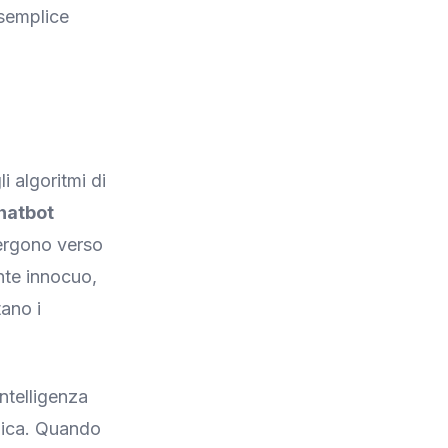
 semplice
i algoritmi di
chatbot
ergono verso
nte innocuo,
tano i
intelligenza
tmica. Quando