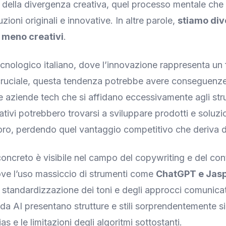
 della divergenza creativa, quel processo mentale che
uzioni originali e innovative. In altre parole,
stiamo div
a meno creativi
.
ecnologico italiano, dove l’innovazione rappresenta un 
ruciale, questa tendenza potrebbe avere conseguenze 
le aziende tech che si affidano eccessivamente agli str
eativi potrebbero trovarsi a sviluppare prodotti e soluz
 loro, perdendo quel vantaggio competitivo che deriva dal
ncreto è visibile nel campo del copywriting e del con
ve l’uso massiccio di strumenti come
ChatGPT e Jas
 standardizzazione dei toni e degli approcci comunicati
 da AI presentano strutture e stili sorprendentemente sim
ias e le limitazioni degli algoritmi sottostanti.