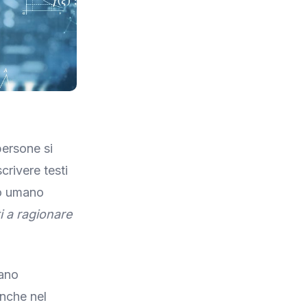
persone si
crivere testi
ro umano
 a ragionare
iano
anche nel