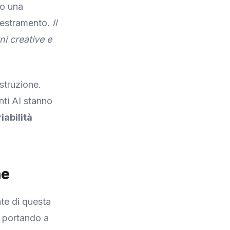
mo una
ddestramento.
Il
ni creative e
struzione.
nti AI stanno
iabilità
ne
nte di questa
a portando a