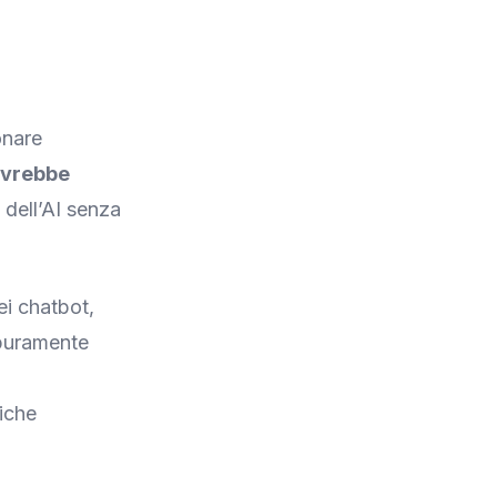
onare
ovrebbe
 dell’AI senza
ei chatbot,
 puramente
iche