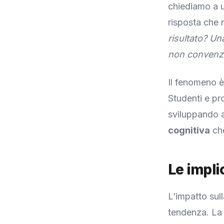
chiediamo a u
risposta che r
risultato? Un
non convenzi
Il fenomeno è
Studenti e pr
sviluppando a
cognitiva
che
Le impli
L’impatto sul
tendenza. La 