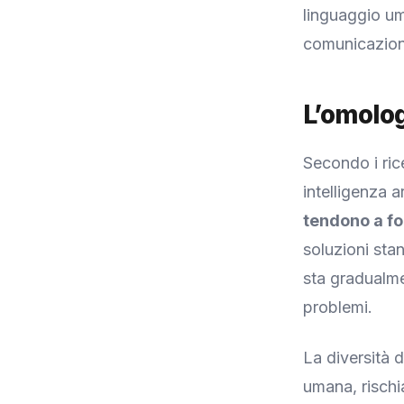
linguaggio um
comunicazion
L’omolog
Secondo i rice
intelligenza a
tendono a fo
soluzioni sta
sta gradualme
problemi.
La diversità d
umana, rischia