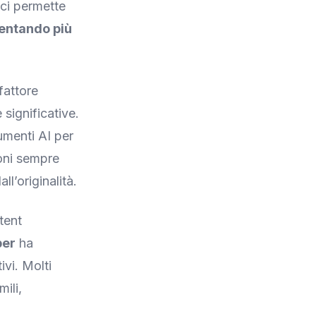
 ci permette
entando più
fattore
significative.
umenti AI per
ioni sempre
l’originalità.
tent
per
ha
vi. Molti
ili,