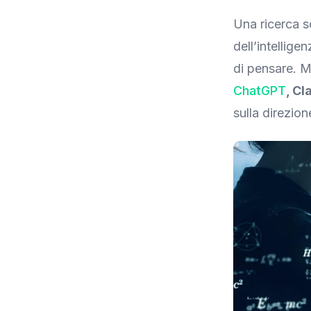
Una ricerca sc
dell’intellig
di pensare. M
ChatGPT
, C
sulla direzio