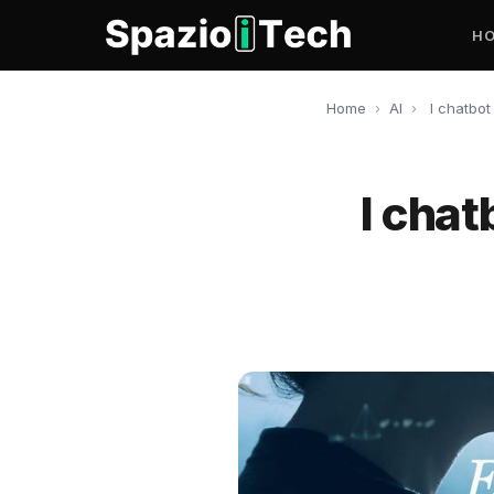
H
Home
›
AI
›
I chatbot
I chat