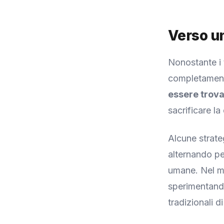
Verso un
Nonostante i 
completamente 
essere trova
sacrificare la
Alcune strate
alternando pe
umane. Nel mo
sperimentando
tradizionali d