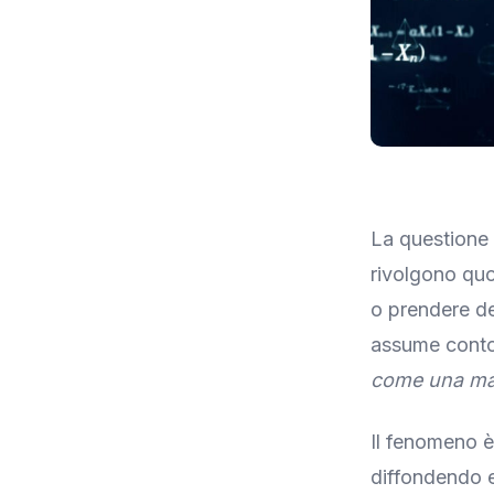
La questione è
rivolgono quot
o prendere de
assume conto
come una ma
Il fenomeno è 
diffondendo e