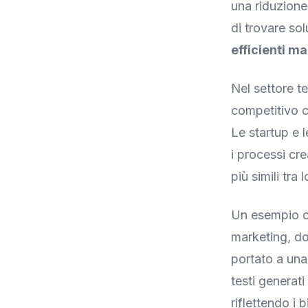
una riduzione
di trovare sol
efficienti m
Nel settore t
competitivo c
Le startup e 
i processi cr
più simili tra
Un esempio co
marketing, do
portato a una
testi generati
riflettendo i b