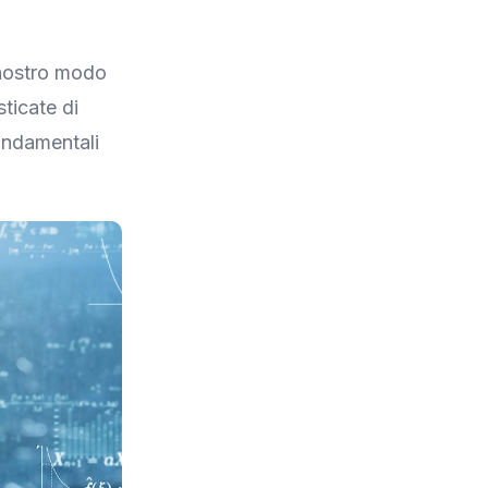
l nostro modo
ticate di
fondamentali