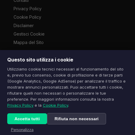
Contatti
Privacy Policy
Cookie Policy
Disclaimer
Gestisci Cookie
Mappa del Sito
Questo sito utilizza i cookie
Le immagini presenti su questo sito sono di proprietà dei
Utilizziamo cookie tecnici necessari al funzionamento del sito
rispettivi autori e vengono utilizzate a scopo informativo e di
e, previo tuo consenso, cookie di profilazione e di terze parti
cronaca ai sensi dell'art. 70 L. 633/1941. Contatti:
(Google Analytics, Google AdSense) per analizzare il traffico e
info@spazioitech.it
mostrare annunci personalizzati. Puoi accettare tutti i cookie,
rifiutare quelli non necessari o personalizzare le tue
preferenze. Per maggiori informazioni consulta la nostra
© 2026 Spazio iTech — Seven Trade SRLS — P.IVA:
Privacy Policy
e la
Cookie Policy
.
04077740985
Tutti i diritti riservati
Accetta tutti
Rifiuta non necessari
Personalizza