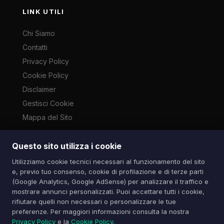
LINK UTILI
Chi Siamo
Contatti
Privacy Policy
Cookie Policy
Disclaimer
Gestisci Cookie
Mappa del Sito
Questo sito utilizza i cookie
Le immagini presenti su questo sito sono di proprietà dei
Utilizziamo cookie tecnici necessari al funzionamento del sito
rispettivi autori e vengono utilizzate a scopo informativo e di
e, previo tuo consenso, cookie di profilazione e di terze parti
cronaca ai sensi dell'art. 70 L. 633/1941. Contatti:
(Google Analytics, Google AdSense) per analizzare il traffico e
info@spazioitech.it
mostrare annunci personalizzati. Puoi accettare tutti i cookie,
rifiutare quelli non necessari o personalizzare le tue
preferenze. Per maggiori informazioni consulta la nostra
© 2026 Spazio iTech — Seven Trade SRLS — P.IVA:
Privacy Policy
e la
Cookie Policy
.
04077740985