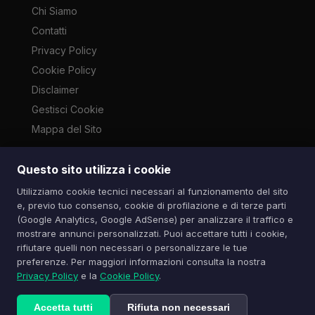
Chi Siamo
Contatti
Privacy Policy
Cookie Policy
Disclaimer
Gestisci Cookie
Mappa del Sito
Questo sito utilizza i cookie
Le immagini presenti su questo sito sono di proprietà dei
Utilizziamo cookie tecnici necessari al funzionamento del sito
rispettivi autori e vengono utilizzate a scopo informativo e di
e, previo tuo consenso, cookie di profilazione e di terze parti
cronaca ai sensi dell'art. 70 L. 633/1941. Contatti:
(Google Analytics, Google AdSense) per analizzare il traffico e
info@spazioitech.it
mostrare annunci personalizzati. Puoi accettare tutti i cookie,
rifiutare quelli non necessari o personalizzare le tue
preferenze. Per maggiori informazioni consulta la nostra
© 2026 Spazio iTech — Seven Trade SRLS — P.IVA:
Privacy Policy
e la
Cookie Policy
.
04077740985
Tutti i diritti riservati
Accetta tutti
Rifiuta non necessari