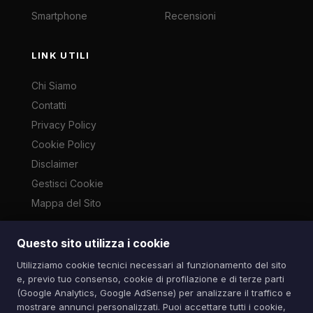
Smartphone
Recensioni
LINK UTILI
Chi Siamo
Contatti
Privacy Policy
Cookie Policy
Disclaimer
Gestisci Cookie
Mappa del Sito
Questo sito utilizza i cookie
Le immagini presenti su questo sito sono di proprietà dei
Utilizziamo cookie tecnici necessari al funzionamento del sito
rispettivi autori e vengono utilizzate a scopo informativo e di
e, previo tuo consenso, cookie di profilazione e di terze parti
cronaca ai sensi dell'art. 70 L. 633/1941. Contatti:
(Google Analytics, Google AdSense) per analizzare il traffico e
info@spazioitech.it
mostrare annunci personalizzati. Puoi accettare tutti i cookie,