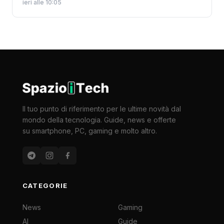
ieri alle 10:05
Il tuo punto di riferimento per le ultime novità dal
mondo della tecnologia. Guide, news e offerte
su smartphone, PC, gaming e molto altro.
CATEGORIE
News
Gaming
AI
Guide