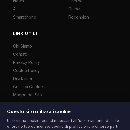
News
Gaming
AI
Guide
Smartphone
Recensioni
LINK UTILI
Chi Siamo
Contatti
Privacy Policy
Cookie Policy
Disclaimer
Gestisci Cookie
Mappa del Sito
Questo sito utilizza i cookie
Le immagini presenti su questo sito sono di proprietà dei
Utilizziamo cookie tecnici necessari al funzionamento del sito
rispettivi autori e vengono utilizzate a scopo informativo e di
e, previo tuo consenso, cookie di profilazione e di terze parti
cronaca ai sensi dell'art. 70 L. 633/1941. Contatti: