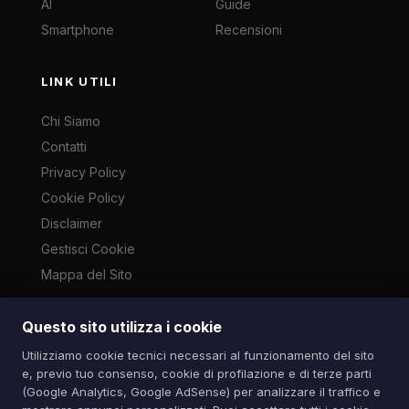
AI
Guide
Smartphone
Recensioni
LINK UTILI
Chi Siamo
Contatti
Privacy Policy
Cookie Policy
Disclaimer
Gestisci Cookie
Mappa del Sito
Questo sito utilizza i cookie
Le immagini presenti su questo sito sono di proprietà dei
Utilizziamo cookie tecnici necessari al funzionamento del sito
rispettivi autori e vengono utilizzate a scopo informativo e di
e, previo tuo consenso, cookie di profilazione e di terze parti
cronaca ai sensi dell'art. 70 L. 633/1941. Contatti:
(Google Analytics, Google AdSense) per analizzare il traffico e
info@spazioitech.it