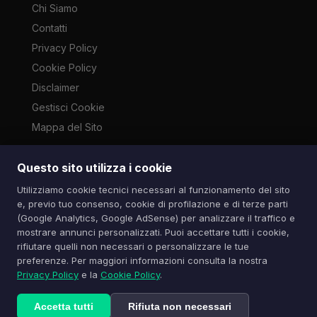
Chi Siamo
Contatti
Privacy Policy
Cookie Policy
Disclaimer
Gestisci Cookie
Mappa del Sito
Questo sito utilizza i cookie
Le immagini presenti su questo sito sono di proprietà dei
Utilizziamo cookie tecnici necessari al funzionamento del sito
rispettivi autori e vengono utilizzate a scopo informativo e di
e, previo tuo consenso, cookie di profilazione e di terze parti
cronaca ai sensi dell'art. 70 L. 633/1941. Contatti:
(Google Analytics, Google AdSense) per analizzare il traffico e
info@spazioitech.it
mostrare annunci personalizzati. Puoi accettare tutti i cookie,
rifiutare quelli non necessari o personalizzare le tue
preferenze. Per maggiori informazioni consulta la nostra
© 2026 Spazio iTech — Seven Trade SRLS — P.IVA:
Privacy Policy
e la
Cookie Policy
.
04077740985
Tutti i diritti riservati
Accetta tutti
Rifiuta non necessari