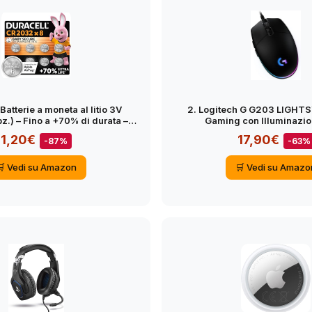
 Batterie a moneta al litio 3V
2. Logitech G G203 LIGH
.) – Fino a +70% di durata –
Gaming con Illuminazi
Baby Secure – Per
Apple
AirTa
Personalizzabile, 6 Pulsanti 
1,20€
17,90€
-87%
-63%
Sensore per Ga
🛒 Vedi su Amazon
🛒 Vedi su Amazo