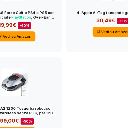
88 Forze Cuffie PS4 e PS5 con
4. Apple AirTag (seconda g
iciale
PlayStation
, Over-Ear,
30,49€
-50
piegabile e Archetto Regolab
19,99€
-60%
🛒 Vedi su Amazo
🛒 Vedi su Amazon
A2 1200 Tosaerba robotico
wireless senza RTK, per 1200
a 360 e visione AI, capacità …
99,00€
-50%