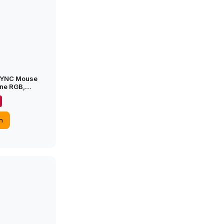
TSYNC Mouse
one RGB,
Programmabili,
n