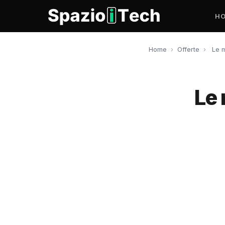
H
Home
›
Offerte
›
Le m
Le 