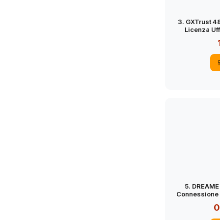
3. GXTrust 4
Licenza Uff
Microfono Ri
5. DREAME 
Connessione 
m², LiDAR 3D 
0