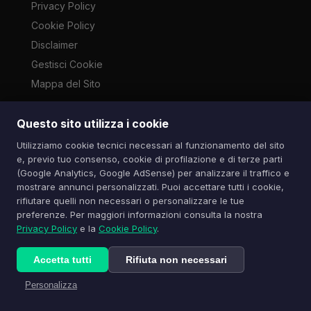
Privacy Policy
Cookie Policy
Disclaimer
Gestisci Cookie
Mappa del Sito
Questo sito utilizza i cookie
Le immagini presenti su questo sito sono di proprietà dei
Utilizziamo cookie tecnici necessari al funzionamento del sito
rispettivi autori e vengono utilizzate a scopo informativo e di
e, previo tuo consenso, cookie di profilazione e di terze parti
cronaca ai sensi dell'art. 70 L. 633/1941. Contatti:
(Google Analytics, Google AdSense) per analizzare il traffico e
info@spazioitech.it
mostrare annunci personalizzati. Puoi accettare tutti i cookie,
rifiutare quelli non necessari o personalizzare le tue
preferenze. Per maggiori informazioni consulta la nostra
© 2026 Spazio iTech — Seven Trade SRLS — P.IVA:
Privacy Policy
e la
Cookie Policy
.
04077740985
Tutti i diritti riservati
Accetta tutti
Rifiuta non necessari
Personalizza