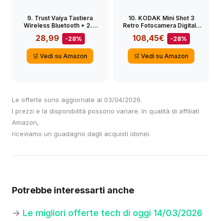
9. Trust Vaiya Tastiera
10. KODAK Mini Shot 3
Wireless Bluetooth + 2.4
Retro Fotocamera Digitale
GHz Layout Italiano
Istantanea & Stampante
28,99
108,45€
-28%
-28%
QWERTY, Tastiera Senza
Fotografica 2-in-1 7,6 x 7,6
Filo con Tastierino
cm, 38 Fogli, Fotocamera
Numerico, Batteria
🛒 Vedi su Amazon
🛒 Vedi su Amazon
Ricaricabile, 55% Plastica
Riciclata, Windows iOS
macOS Android, Nero
Le offerte sono aggiornate al 03/04/2026.
I prezzi e la disponibilità possono variare. In qualità di affiliati
Amazon,
riceviamo un guadagno dagli acquisti idonei.
Potrebbe interessarti anche
→
Le migliori offerte tech di oggi 14/03/2026