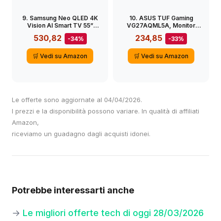
9. Samsung Neo QLED 4K
10. ASUS TUF Gaming
Vision AI Smart TV 55”
VG27AQML5A, Monitor
QE55QN74FATXZT Mini
Gaming da 27″ Quad HD
530,82
234,85
-34%
-33%
LED, NQ4 AI Gen2
Fast IPS (2560×1440),
Processor, AI Upscaling,
0,3ms Response Time,
Motion Xcelerator 144
300Hz, G-SYNC, AMD
🛒 Vedi su Amazon
🛒 Vedi su Amazon
Hz,Tecnologia Quantum
FreeSync e ELMB SYNC,
Matrix Slim, OTS Lite,
Altoparlanti, DisplayPort,
AirSlim Design, 2025
HDMI e USB-C, Gaming AI,
Nero
Le offerte sono aggiornate al 04/04/2026.
I prezzi e la disponibilità possono variare. In qualità di affiliati
Amazon,
riceviamo un guadagno dagli acquisti idonei.
Potrebbe interessarti anche
→
Le migliori offerte tech di oggi 28/03/2026