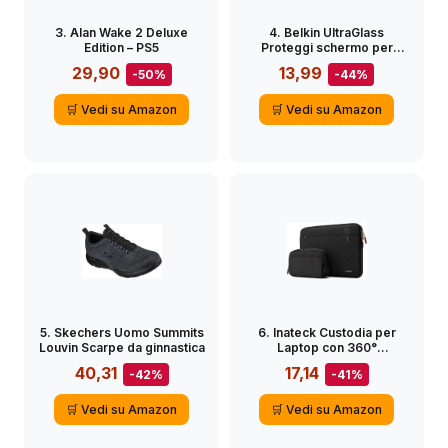
3. Alan Wake 2 Deluxe
4. Belkin UltraGlass
Edition – PS5
Proteggi schermo per
iPhone 14, 13, 13 Pro,
29,90
13,99
-50%
-44%
antimicrobico, applicazione
facile senza bolle con
supporto di allineamento
🛒 Vedi su Amazon
🛒 Vedi su Amazon
incluso, collaudato per
resistere a una durezza di
9H
5. Skechers Uomo Summits
6. Inateck Custodia per
Louvin Scarpe da ginnastica
Laptop con 360°
Protezione, Compatibile
40,31
17,14
-42%
-41%
con 16 Pollici MacBook Pro
M5/M4/M3/M2/M1 Pro/Max
A3428 A3429 A3403
🛒 Vedi su Amazon
🛒 Vedi su Amazon
A3186 A2991 A2780 A2485
A2141 2026-2019, 15 Pollici