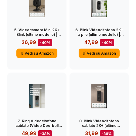
5. Videocamera Mini 2K+
6. Blink Videocitofono 2K+
Blink (ultimo modello) |
a pile (ultimo modello) |
Videocamera di sicurezza
Vista a figura intera | 2K |
26,99
47,99
-40%
-40%
domestica con alimentatore
IP65 | Pile‌ di lunga durata |
plug-in, risoluzione video
Facile da installare | Modulo
2K, zoom 4x, visione
di sincronizzazione di base
🛒 Vedi su Amazon
🛒 Vedi su Amazon
notturna a colori | 1
incluso – Sistema (nero)
videocamera – Nera
7. Ring Videocitofono
8. Blink Videocitofono
cablato (Video Doorbell
cablato 2K+ (ultimo
Wired) (ultimo modello) |
modello) | Videocitofono
49,99
31,99
-38%
-36%
Campanello con
con video 2K a figura intera