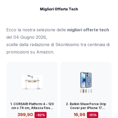
Ecco la nostra selezione delle
migliori offerte tech
del 04 Giugno 2026,
scelte dalla redazione di Skontissimo tra centinaia di
promozioni su Amazon.
1. CORSAIR Platform:4 – 120
2. Belkin SheerForce Grip
cm x 76 cm, Altezza Fissa,
Cover per iPhone 17
Scrivania per Computer da
Compatibile con MagSafe,
399,90
16,99
-62%
-51%
Gioco in Piedi, Gestione dei
Design Sottile con Linee