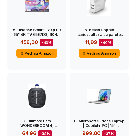
5. Hisense Smart TV QLED
6. Belkin Doppio
65″ 4K TV 65E7DS, 60Hz,
caricabatteria da parete
Audio Dolby Atmos, VIDAA
USB-A da 24 W Boost
459,00
11,99
-43%
-40%
OS con 1000+ APP, Dolby
Charge (per iPhone 14, 14
Vision IQ, HDR 10+, Game
Plus, 14 Pro, 14 Pro Max,
Mode Plus, Bluetooth, Wifi,
iPhone 13, iPhone 12,
🛒 Vedi su Amazon
🛒 Vedi su Amazon
Alexa Built-in, AirPlay2,
Samsung Galaxy S23,
lativù 4K
S23+, S22, Pixel e altri)
7. Ultimate Ears
8. Microsoft Surface Laptop
WONDERBOOM 4,
| Copilot+ PC | 15”
altoparlante Bluetooth
Touchscreen |
64,96
999,00
-38%
-37%
portatile impermeabile con
Snapdragon® X Elite | 16GB