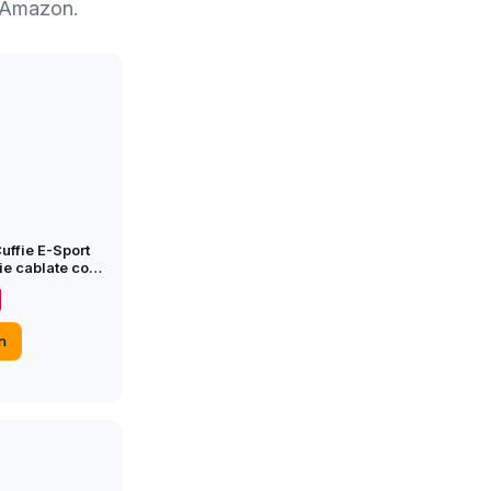
u Amazon.
uffie E-Sport
ie cablate con
ne del rumore
 Switch) Verde
n