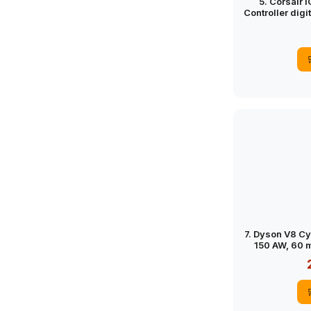
5. Corsair
Controller digi
e l’illuminazi
e 264 LED
monitor
7. Dyson V8 Cy
150 AW, 60 m
Motorbar anti 
stazione