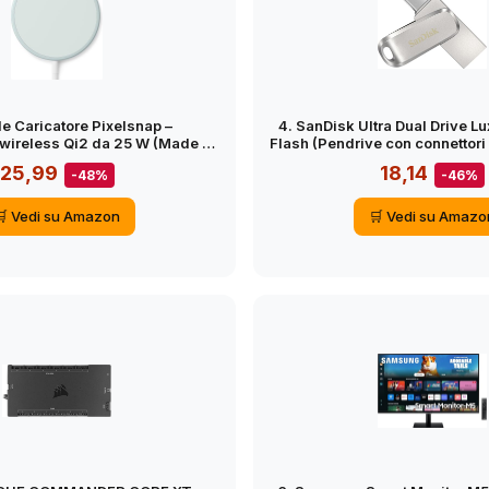
e Caricatore Pixelsnap –
4. SanDisk Ultra Dual Drive L
 wireless Qi2 da 25 W (Made by
Flash (Pendrive con connettori 
Google)
di Tipo C e Tipo A, per memo
25,99
18,14
-48%
-46%
Tablet, Mac e Computer, fin
Corpo in metallo) Ar
🛒 Vedi su Amazon
🛒 Vedi su Amazo