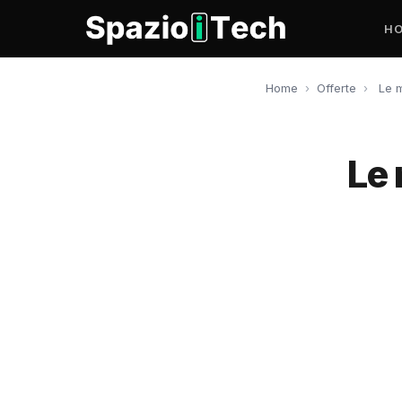
H
Home
›
Offerte
›
Le m
Le 