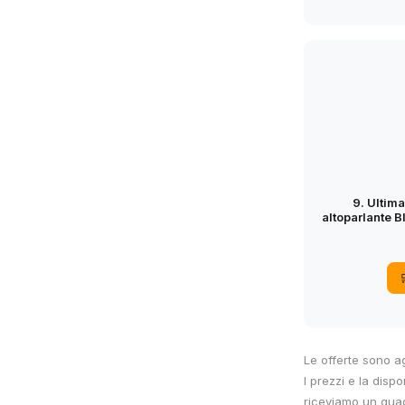
9. Ulti
altoparlante B
con bassi 
altoparlante
raggio 
Le offerte sono a
I prezzi e la dispo
riceviamo un guad