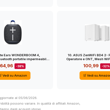
mate Ears WONDERBOOM 4,
10. ASUS ZenWiFi BD4 2-
luetooth portatile impermeabile
Operatore e ONT, Mesh WiFi
eccezionali e suono a 360°,
banda, 3600 Mbps, Copertur
64,96
100,99
-38%
-32%
 galleggiante antipolvere con
porte 2,5 G, Controlli di sicur
d’azione di 40 m – Nero
Control, Smart Home SSIDs, 2
🛒 Vedi su Amazon
🛒 Vedi su Amazo
ggiornate al 05/06/2026.
nibilità possono variare. In qualità di affiliati Amazon,
agno dagli acquisti idonei.