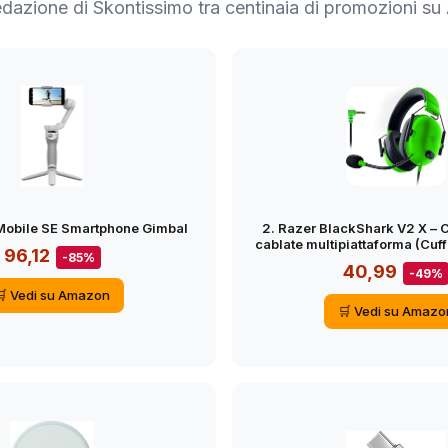
redazione di Skontissimo tra centinaia di promozioni s
Mobile SE Smartphone Gimbal
2. Razer BlackShark V2 X – C
cablate multipiattaforma (Cuff
96,12
-85%
driver da 50 mm, cancellazio
40,99
-49%
per PC, Mac, PS4, Xbox One e
🛒 Vedi su Amazon
🛒 Vedi su Amazo