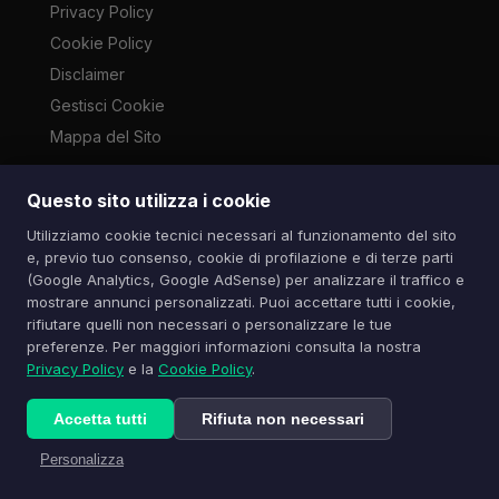
Privacy Policy
Cookie Policy
Disclaimer
Gestisci Cookie
Mappa del Sito
Questo sito utilizza i cookie
Le immagini presenti su questo sito sono di proprietà dei
Utilizziamo cookie tecnici necessari al funzionamento del sito
rispettivi autori e vengono utilizzate a scopo informativo e di
e, previo tuo consenso, cookie di profilazione e di terze parti
cronaca ai sensi dell'art. 70 L. 633/1941. Contatti:
(Google Analytics, Google AdSense) per analizzare il traffico e
info@spazioitech.it
mostrare annunci personalizzati. Puoi accettare tutti i cookie,
rifiutare quelli non necessari o personalizzare le tue
preferenze. Per maggiori informazioni consulta la nostra
© 2026 Spazio iTech — Seven Trade SRLS — P.IVA:
Privacy Policy
e la
Cookie Policy
.
04077740985
Tutti i diritti riservati
Accetta tutti
Rifiuta non necessari
Personalizza