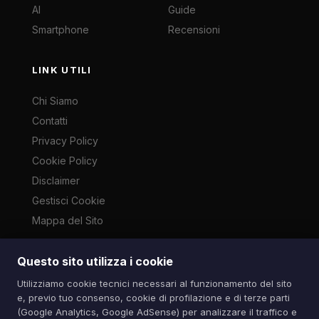
AI
Guide
Smartphone
Recensioni
LINK UTILI
Chi Siamo
Contatti
Privacy Policy
Cookie Policy
Disclaimer
Gestisci Cookie
Mappa del Sito
Questo sito utilizza i cookie
Le immagini presenti su questo sito sono di proprietà dei
Utilizziamo cookie tecnici necessari al funzionamento del sito
rispettivi autori e vengono utilizzate a scopo informativo e di
e, previo tuo consenso, cookie di profilazione e di terze parti
cronaca ai sensi dell'art. 70 L. 633/1941. Contatti:
(Google Analytics, Google AdSense) per analizzare il traffico e
info@spazioitech.it