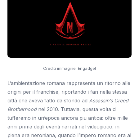
Crediti immagine: Engadget
L’ambientazione romana rappresenta un ritorno alle
origini per il franchise, riportando i fan nella stessa
città che aveva fatto da sfondo ad
Assassin’s Creed
Brotherhood
nel 2010. Tuttavia, questa volta ci
tufferemo in un’epoca ancora più antica: oltre mille
anni prima degli eventi narrati nel videogioco, in
piena era neroniana, quando l’impero romano era al