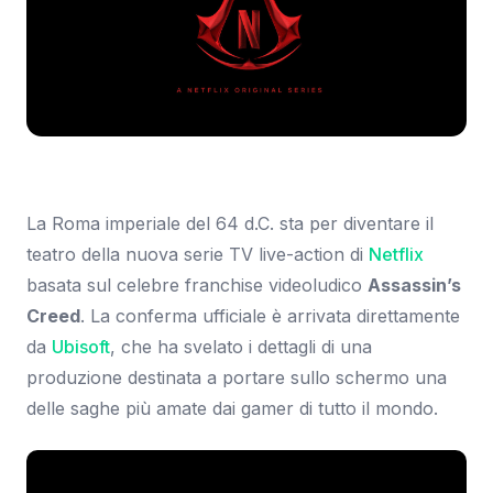
Immagine: Engadget
La Roma imperiale del 64 d.C. sta per diventare il
teatro della nuova serie TV live-action di
Netflix
basata sul celebre franchise videoludico
Assassin’s
Creed
. La conferma ufficiale è arrivata direttamente
da
Ubisoft
, che ha svelato i dettagli di una
produzione destinata a portare sullo schermo una
delle saghe più amate dai gamer di tutto il mondo.