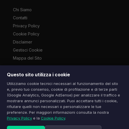
Chi Siamo
Contatti
Privacy Policy
Cookie Policy
Disclaimer
Gestisci Cookie
Mappa del Sito
Questo sito utilizza i cookie
Le immagini presenti su questo sito sono di proprietà dei
Utilizziamo cookie tecnici necessari al funzionamento del sito
rispettivi autori e vengono utilizzate a scopo informativo e di
e, previo tuo consenso, cookie di profilazione e di terze parti
cronaca ai sensi dell'art. 70 L. 633/1941. Contatti:
(Google Analytics, Google AdSense) per analizzare il traffico e
info@spazioitech.it
mostrare annunci personalizzati. Puoi accettare tutti i cookie,
rifiutare quelli non necessari o personalizzare le tue
preferenze. Per maggiori informazioni consulta la nostra
© 2026 Spazio iTech — Seven Trade SRLS — P.IVA:
Privacy Policy
e la
Cookie Policy
.
04077740985
Tutti i diritti riservati