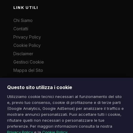
LINK UTILI
Chi Siamo
Contatti
Privacy Policy
Cookie Policy
Disclaimer
Gestisci Cookie
Mappa del Sito
Questo sito utilizza i cookie
Le immagini presenti su questo sito sono di proprietà dei
Utilizziamo cookie tecnici necessari al funzionamento del sito
rispettivi autori e vengono utilizzate a scopo informativo e di
e, previo tuo consenso, cookie di profilazione e di terze parti
cronaca ai sensi dell'art. 70 L. 633/1941. Contatti:
(Google Analytics, Google AdSense) per analizzare il traffico e
info@spazioitech.it
mostrare annunci personalizzati. Puoi accettare tutti i cookie,
rifiutare quelli non necessari o personalizzare le tue
preferenze. Per maggiori informazioni consulta la nostra
© 2026 Spazio iTech — Seven Trade SRLS — P.IVA:
Privacy Policy
e la
Cookie Policy
.
04077740985