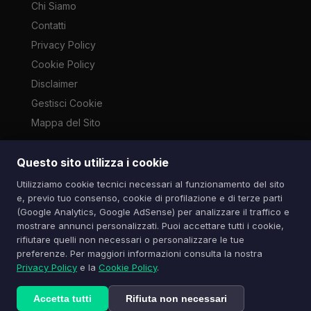
Chi Siamo
Contatti
Privacy Policy
Cookie Policy
Disclaimer
Gestisci Cookie
Mappa del Sito
Questo sito utilizza i cookie
Le immagini presenti su questo sito sono di proprietà dei
Utilizziamo cookie tecnici necessari al funzionamento del sito
rispettivi autori e vengono utilizzate a scopo informativo e di
e, previo tuo consenso, cookie di profilazione e di terze parti
cronaca ai sensi dell'art. 70 L. 633/1941. Contatti:
(Google Analytics, Google AdSense) per analizzare il traffico e
info@spazioitech.it
mostrare annunci personalizzati. Puoi accettare tutti i cookie,
rifiutare quelli non necessari o personalizzare le tue
preferenze. Per maggiori informazioni consulta la nostra
© 2026 Spazio iTech — Seven Trade SRLS — P.IVA:
Privacy Policy
e la
Cookie Policy
.
04077740985
Tutti i diritti riservati
Accetta tutti
Rifiuta non necessari