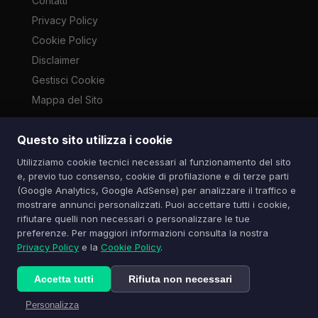
Contatti
Privacy Policy
Cookie Policy
Disclaimer
Gestisci Cookie
Mappa del Sito
Questo sito utilizza i cookie
Le immagini presenti su questo sito sono di proprietà dei
Utilizziamo cookie tecnici necessari al funzionamento del sito
rispettivi autori e vengono utilizzate a scopo informativo e di
e, previo tuo consenso, cookie di profilazione e di terze parti
cronaca ai sensi dell'art. 70 L. 633/1941. Contatti:
(Google Analytics, Google AdSense) per analizzare il traffico e
info@spazioitech.it
mostrare annunci personalizzati. Puoi accettare tutti i cookie,
rifiutare quelli non necessari o personalizzare le tue
preferenze. Per maggiori informazioni consulta la nostra
© 2026 Spazio iTech — Seven Trade SRLS — P.IVA:
Privacy Policy
e la
Cookie Policy
.
04077740985
Tutti i diritti riservati
Accetta tutti
Rifiuta non necessari
Personalizza