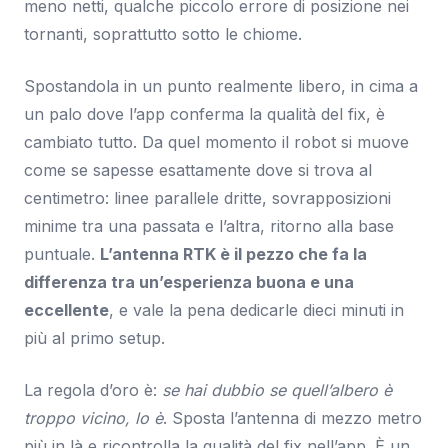
meno netti, qualche piccolo errore di posizione nei
tornanti, soprattutto sotto le chiome.
Spostandola in un punto realmente libero, in cima a
un palo dove l’app conferma la qualità del fix, è
cambiato tutto. Da quel momento il robot si muove
come se sapesse esattamente dove si trova al
centimetro: linee parallele dritte, sovrapposizioni
minime tra una passata e l’altra, ritorno alla base
puntuale.
L’antenna RTK è il pezzo che fa la
differenza tra un’esperienza buona e una
eccellente
, e vale la pena dedicarle dieci minuti in
più al primo setup.
La regola d’oro è:
se hai dubbio se quell’albero è
troppo vicino, lo è
. Sposta l’antenna di mezzo metro
più in là e ricontrolla la qualità del fix nell’app. È un