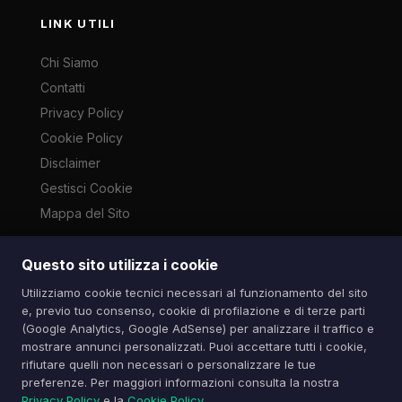
LINK UTILI
Chi Siamo
Contatti
Privacy Policy
Cookie Policy
Disclaimer
Gestisci Cookie
Mappa del Sito
Questo sito utilizza i cookie
Le immagini presenti su questo sito sono di proprietà dei
Utilizziamo cookie tecnici necessari al funzionamento del sito
rispettivi autori e vengono utilizzate a scopo informativo e di
e, previo tuo consenso, cookie di profilazione e di terze parti
cronaca ai sensi dell'art. 70 L. 633/1941. Contatti:
(Google Analytics, Google AdSense) per analizzare il traffico e
info@spazioitech.it
mostrare annunci personalizzati. Puoi accettare tutti i cookie,
rifiutare quelli non necessari o personalizzare le tue
preferenze. Per maggiori informazioni consulta la nostra
© 2026 Spazio iTech — Seven Trade SRLS — P.IVA:
Privacy Policy
e la
Cookie Policy
.
04077740985