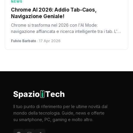
NEWS
Chrome AI 2026: Addio Tab-Caos,
Navigazione Geniale!
Chrome si trasforma nel 2026 con l'AI Mode:
navigazione affiancata e ricerca intelligente tra i tab. L'AI
di Google promette di rendere il multitasking più fluido e
Fulvio Barbato
· 17 Apr 2026
la ricerca web più efficiente per tutti.
Il tuo punto di riferimento per le ultime novità dal
mondo della tecnologia. Guide, news e offerte
su smartphone, PC, gaming e molto altro.