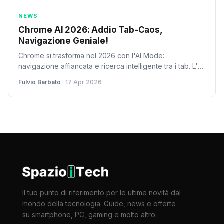
NEWS
Chrome AI 2026: Addio Tab-Caos,
Navigazione Geniale!
Chrome si trasforma nel 2026 con l'AI Mode:
navigazione affiancata e ricerca intelligente tra i tab. L'AI
di Google promette di rendere il multitasking più fluido e
Fulvio Barbato
· 17 Apr 2026
la ricerca web più efficiente per tutti.
Il tuo punto di riferimento per le ultime novità dal
mondo della tecnologia. Guide, news e offerte
su smartphone, PC, gaming e molto altro.