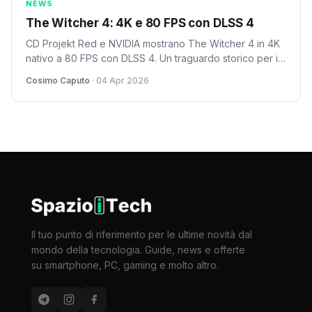
NEWS
The Witcher 4: 4K e 80 FPS con DLSS 4
CD Projekt Red e NVIDIA mostrano The Witcher 4 in 4K
nativo a 80 FPS con DLSS 4. Un traguardo storico per il
gaming AAA che ridefinisce gli standard di performance.
Cosimo Caputo
· 04 Apr 2026
Il tuo punto di riferimento per le ultime novità dal
mondo della tecnologia. Guide, news e offerte
su smartphone, PC, gaming e molto altro.