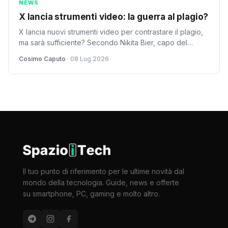
NEWS
X lancia strumenti video: la guerra al plagio?
X lancia nuovi strumenti video per contrastare il plagio,
ma sarà sufficiente? Secondo Nikita Bier, capo del
prodotto di X, le nuove tecnologie potrebbero
Cosimo Caputo
· 08 Lug 2026
cambiare la scena dei social network.
Il tuo punto di riferimento per le ultime novità dal
mondo della tecnologia. Guide, news e offerte
su smartphone, PC, gaming e molto altro.